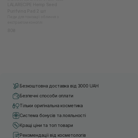
LALARECIPE Hemp Seed
Purifying Pad 2 шт
Педи для тонізації обличчя з
екстрактом коноплі
80₴
Безкоштовна доставка від 3000 UAH
Безпечні способи оплати
Тільки оригінальна косметика
Система бонусів та лояльності
Кращі ціни та топ товари
Рекомендації від косметологів