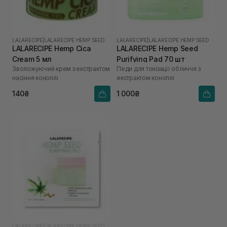
LALARECIPE
|
LALARECIPE HEMP SEED
LALARECIPE
|
LALARECIPE HEMP SEED
LALARECIPE Hemp Cica
LALARECIPE Hemp Seed
Cream 5 мл
Purifying Pad 70 шт
Зволожуючий крем з екстрактом
Педи для тонізації обличчя з
насіння коноплі
екстрактом коноплі
140₴
1 000₴
LALARECIPE
|
LALARECIPE HEMP SEED