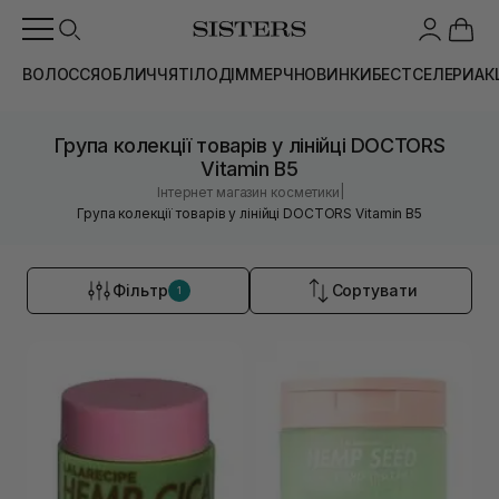
ВОЛОССЯ
ОБЛИЧЧЯ
ТІЛО
ДІМ
МЕРЧ
НОВИНКИ
БЕСТСЕЛЕРИ
АК
Група колекції товарів у лінійці DOCTORS
Vitamin B5
|
Інтернет магазин косметики
Група колекції товарів у лінійці DOCTORS Vitamin B5
Фільтр
Сортувати
1