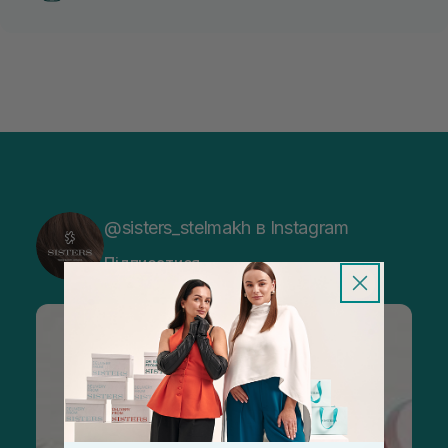
@sisters_stelmakh в Instagram
Підписатися