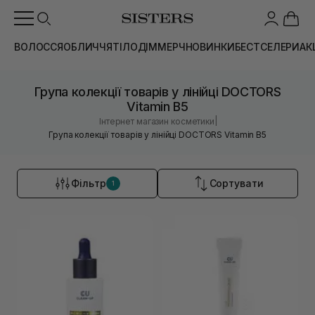
ВОЛОССЯ
ОБЛИЧЧЯ
ТІЛО
ДІМ
МЕРЧ
НОВИНКИ
БЕСТСЕЛЕРИ
АК
Група колекції товарів у лінійці DOCTORS
Vitamin B5
|
Інтернет магазин косметики
Група колекції товарів у лінійці DOCTORS Vitamin B5
Фільтр
Сортувати
1