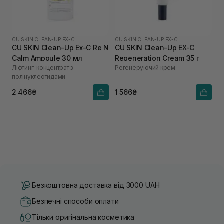
CU SKIN
|
CLEAN-UP EX-C
CU SKIN
|
CLEAN-UP EX-C
CU SKIN Clean-Up Ex-C Re N
CU SKIN Clean-Up EX-C
Calm Ampoule 30 мл
Regeneration Cream 35 г
Ліфтинг-концентрат з
Регенеруючий крем
полінуклеотидами
2 466₴
1 566₴
Безкоштовна доставка від 3000 UAH
Безпечні способи оплати
Тільки оригінальна косметика