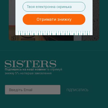
email
Отримати знижку
Підпишись на наші новини
та отримуй
знижку 5% на перше замовлення
Email
підписатись