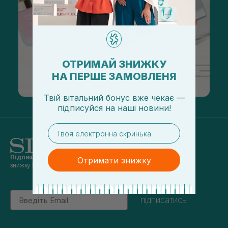
ОТРИМАЙ ЗНИЖКУ
НА ПЕРШЕ ЗАМОВЛЕНЯ
Твій вітальний бонус вже чекає —
підписуйся
на
наші новини!
email
Підпишись на наші новини
та отримуй
Отримати знижку
знижку 5% на перше замовлення
Email
підписатись