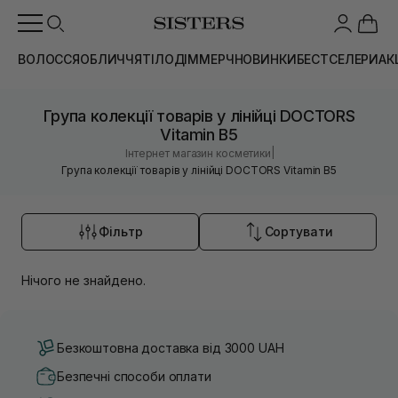
ВОЛОССЯ
ОБЛИЧЧЯ
ТІЛО
ДІМ
МЕРЧ
НОВИНКИ
БЕСТСЕЛЕРИ
АК
Група колекції товарів у лінійці DOCTORS
Vitamin B5
|
Інтернет магазин косметики
Група колекції товарів у лінійці DOCTORS Vitamin B5
Фільтр
Сортувати
Нічого не знайдено.
Безкоштовна доставка від 3000 UAH
Безпечні способи оплати