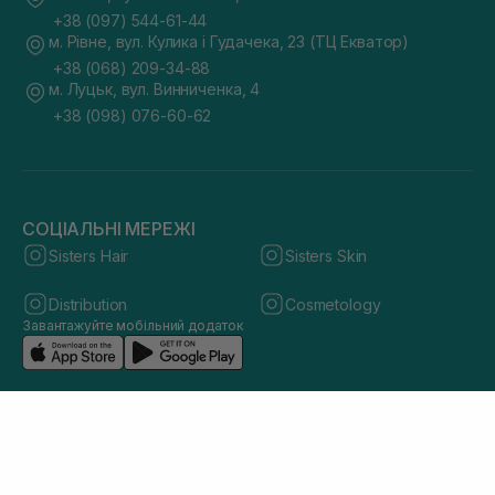
+38 (097) 544-61-44
м. Рівне, вул. Кулика і Гудачека, 23 (ТЦ Екватор)
+38 (068) 209-34-88
м. Луцьк, вул. Винниченка, 4
+38 (098) 076-60-62
СОЦІАЛЬНІ МЕРЕЖІ
Sisters Hair
Sisters Skin
Distribution
Cosmetology
Завантажуйте мобільний додаток
© 2026 sisters.co.ua. Всі права захищено