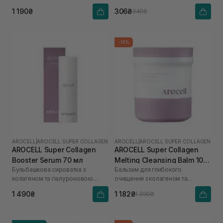
кислоти
1 190₴
306₴
340₴
-15%
AROCELL
|
AROCELL SUPER COLLAGEN
AROCELL
|
AROCELL SUPER COLLAGEN
AROCELL Super Collagen
AROCELL Super Collagen
Booster Serum 70 мл
Melting Cleansing Balm 100
Бульбашкова сироватка з
Бальзам для глибокого
г
колагеном та гіалуроновою
очищення з колагеном та
кислотою
пептидами
1 490₴
1 182₴
1 390₴