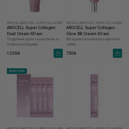
AROCELL
|
AROCELL SUPER COLLAGEN
AROCELL
|
AROCELL SUPER COLLAGEN
AROCELL Super Collagen
AROCELL Super Collagen
Dual Cream 60 мл
Glow BB Cream 40 мл
Подвійний крем з колагеном та
ВВ-крем з колагеном з ефектом
полінуклеотидами
сяйва
1 200₴
750₴
ВИБІР ІЛОНИ
AROCELL
|
AROCELL SUPER COLLAGEN
AROCELL
|
AROCELL SUPER COLLAGEN