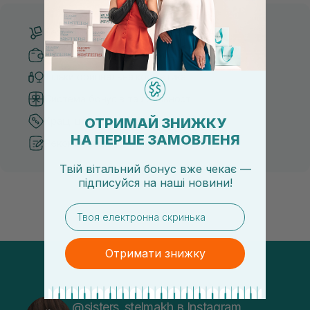
Безкоштовна доставка від 3000 UAH
Безпечні способи оплати
Тільки оригінальна косметика
Система бонусів та лояльності
ОТРИМАЙ ЗНИЖКУ
Кращі ціни та топ товари
НА ПЕРШЕ ЗАМОВЛЕНЯ
Рекомендації від косметологів
Твій вітальний бонус вже чекає —
підписуйся
на
наші новини!
email
Отримати знижку
@sisters_stelmakh в Instagram