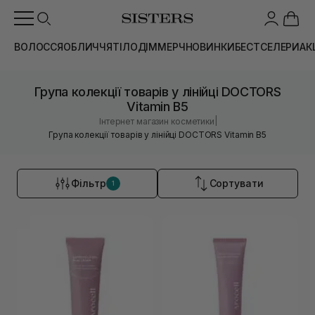
ВОЛОССЯ
ОБЛИЧЧЯ
ТІЛО
ДІМ
МЕРЧ
НОВИНКИ
БЕСТСЕЛЕРИ
АК
Група колекції товарів у лінійці DOCTORS
Vitamin B5
|
Інтернет магазин косметики
Група колекції товарів у лінійці DOCTORS Vitamin B5
Фільтр
Сортувати
1