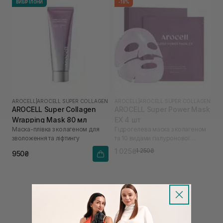
ВИБІР ІЛОНИ
-18%
AROCELL
|
AROCELL SUPER COLLAGEN
AROCELL
|
AROCELL SUPER COLLAGEN
AROCELL Super Collagen
AROCELL Super Power Mask
Wrapping Mask 80 мл
EX 4 шт
Маска-плівка з колагеном для
Гідрогелева маска з колагеном
зволоження та ліфтингу
та 10 видами гіалуронової
кислоти
1 025₴
1 250₴
950₴