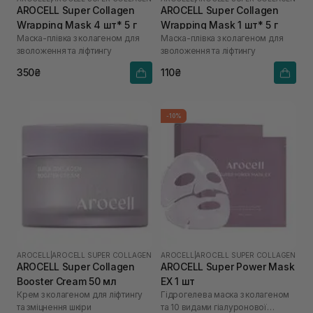
AROCELL Super Collagen
AROCELL Super Collagen
Wrapping Mask 4 шт* 5 г
Wrapping Mask 1 шт* 5 г
Маска-плівка з колагеном для
Маска-плівка з колагеном для
зволоження та ліфтингу
зволоження та ліфтингу
350₴
110₴
-10%
AROCELL
|
AROCELL SUPER COLLAGEN
AROCELL
|
AROCELL SUPER COLLAGEN
AROCELL Super Collagen
AROCELL Super Power Mask
Booster Cream 50 мл
EX 1 шт
Крем з колагеном для ліфтингу
Гідрогелева маска з колагеном
та зміцнення шкіри
та 10 видами гіалуронової