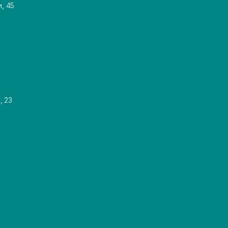
и, 45
, 23