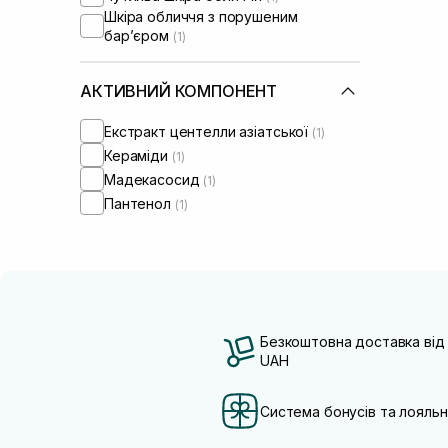
Шкіра обличчя з порушеним
барʼєром
(1)
АКТИВНИЙ КОМПОНЕНТ
Екстракт центелли азіатської
(1)
Кераміди
(1)
Мадекасосид
(1)
Пантенол
(1)
Безкоштовна доставка від
UAH
Система бонусів та лояльн