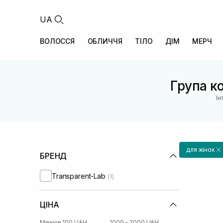
UA
ВОЛОССЯ
ОБЛИЧЧЯ
ТІЛО
ДІМ
МЕРЧ
Група ко
Ін
для жінок
БРЕНД
Transparent-Lab
(1)
ЦІНА
Менше 100 UAH
1000 – 2000 UAH