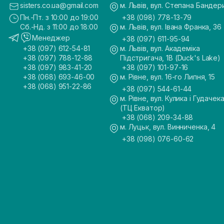
sisters.co.ua@gmail.com
м. Львів, вул. Степана Бандер
Пн.-Пт. з 10:00 до 19:00
+38 (098) 778-13-79
Сб.-Нд. з 11:00 до 18:00
м. Львів, вул. Івана Франка, 36
Менеджер
+38 (097) 611-95-94
+38 (097) 612-54-81
м. Львів, вул. Академіка
+38 (097) 788-12-88
Підстригача, 1В (Duck's Lake)
+38 (097) 983-41-20
+38 (097) 101-97-16
+38 (068) 693-46-00
м. Рівне, вул. 16-го Липня, 15
+38 (068) 951-22-86
+38 (097) 544-61-44
м. Рівне, вул. Кулика і Гудачека
(ТЦ Екватор)
+38 (068) 209-34-88
м. Луцьк, вул. Винниченка, 4
+38 (098) 076-60-62