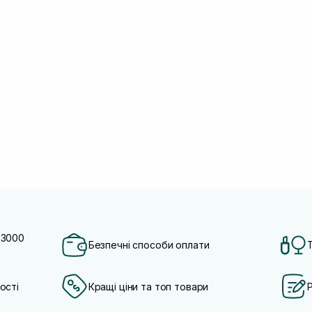
 3000
Безпечні способи оплати
ості
Кращі ціни та топ товари