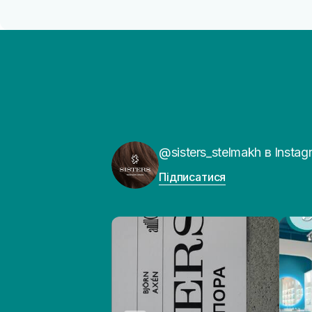
@sisters_stelmakh в Instag
Підписатися