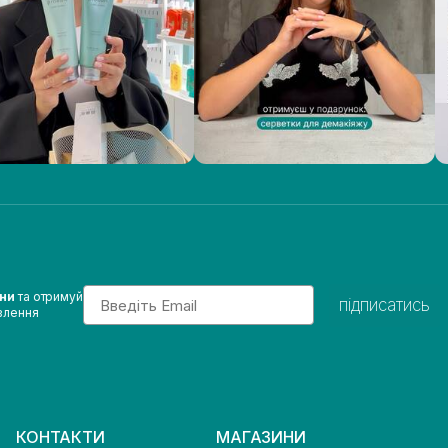
Email
ини
та отримуй
підписатись
влення
КОНТАКТИ
МАГАЗИНИ