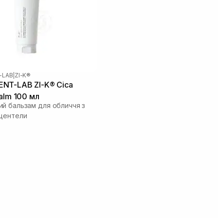
-LAB
|
ZI-K®
NT-LAB ZI-K® Cica
Balm 100 мл
й бальзам для обличчя з
центели