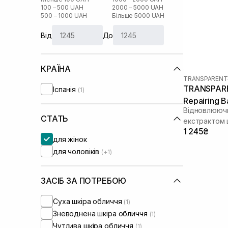
100 – 500 UAH
2000 – 5000 UAH
500 – 1000 UAH
Більше 5000 UAH
Від
До
КРАЇНА
TRANSPARENT
TRANSPARE
Іспанія
(1)
Repairing 
Відновлюючи
СТАТЬ
екстрактом 
1 245₴
для жінок
для чоловіків
(+1)
ЗАСІБ ЗА ПОТРЕБОЮ
Суха шкіра обличчя
(1)
Зневоднена шкіра обличчя
(1)
Чутлива шкіра обличчя
(1)