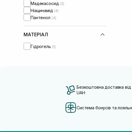
Мадекасосид
(2)
Ніацинамід
(4)
Пантенол
(4)
МАТЕРІАЛ
Гідрогель
(1)
Безкоштовна доставка від
UAH
Система бонусів та лояльн