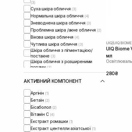
(3)
Суха шкіра обличчя
(3)
Нормальна шкіра обличчя
(4)
Зневоднена шкіра обличчя
(3)
Проблемна шкіра /акне обличчя
(2)
Вікова шкіра обличчя
(4)
UIQ
|
UIQ BIOME
Чутлива шкіра обличчя
(3)
UIQ Biome V
Шкіра обличчя з пігментацією/
мл
постакне
(3)
Освітлюваль
Шкіра обличчя з розширеними
порами
(3)
Шкіра обличчя з порушеним
280₴
барʼєром
(1)
АКТИВНИЙ КОМПОНЕНТ
Сироватки від постакне
(2)
Від синців під очима
(1)
Аргінін
(1)
Бетаїн
(2)
Бісаболол
(2)
Вітамін C
(4)
Екстракт ромашки
(1)
Екстракт центелли азіатської
(1)