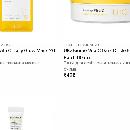
 VITA C
UIQ
|
UIQ BIOME VITA C
ita C Daily Glow Mask 20
UIQ Biome Vita C Dark Circle 
Patch 60 шт
на тканинна маска з
Патчі для освітлення темних кіл 
очима
640₴