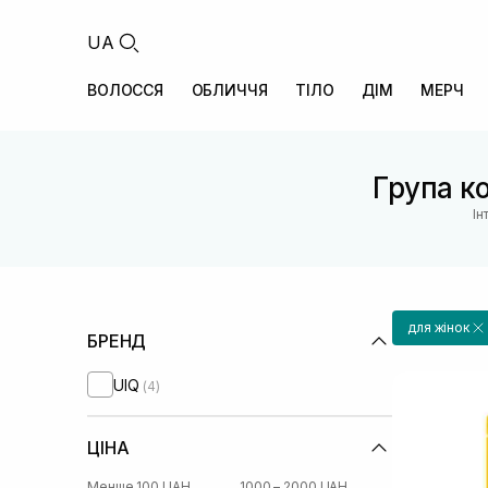
UA
ВОЛОССЯ
ОБЛИЧЧЯ
ТІЛО
ДІМ
МЕРЧ
Група ко
Ін
для жінок
БРЕНД
UIQ
(4)
ЦІНА
Менше 100 UAH
1000 – 2000 UAH