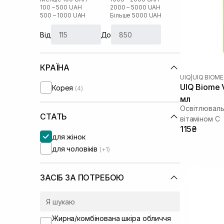
100 – 500 UAH
2000 – 5000 UAH
500 – 1000 UAH
Більше 5000 UAH
Від
До
КРАЇНА
UIQ
|
UIQ BIOME
UIQ Biome V
Корея
(4)
мл
Освітлюваль
СТАТЬ
вітаміном C
115₴
для жінок
для чоловіків
(+1)
ЗАСІБ ЗА ПОТРЕБОЮ
Жирна/комбінована шкіра обличчя