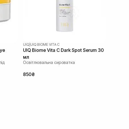
UIQ
|
UIQ BIOME VITA C
Eye
UIQ Biome Vita C Dark Spot Serum 30
мл
під
Освітлювальна сироватка
850₴