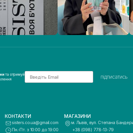
Email
ини
та отримуй
підписатись
влення
КОНТАКТИ
МАГАЗИНИ
sisters.co.ua@gmail.com
м. Львів, вул. Степана Бандер
Пн.-Пт. з 10:00 до 19:00
+38 (098) 778-13-79