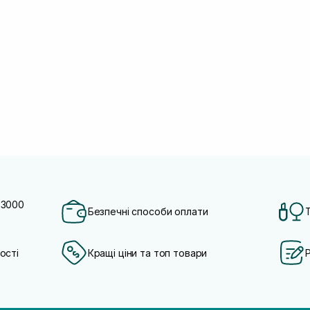
 3000
Безпечні способи оплати
ості
Кращі ціни та топ товари