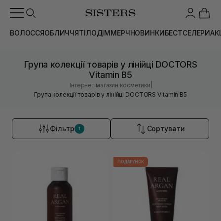
ВОЛОССЯ
ОБЛИЧЧЯ
ТІЛО
ДІМ
МЕРЧ
НОВИНКИ
БЕСТСЕЛЕРИ
АК
Група колекції товарів у лінійці DOCTORS
Vitamin B5
|
Інтернет магазин косметики
Група колекції товарів у лінійці DOCTORS Vitamin B5
Фільтр
Сортувати
1
ПОДАРУНОК