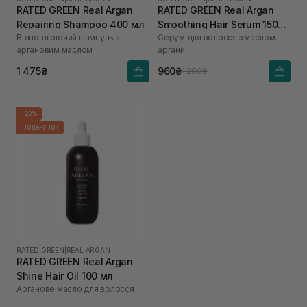
RATED GREEN Real Argan
RATED GREEN Real Argan
Repairing Shampoo 400 мл
Smoothing Hair Serum 150
Відновлюючий шампунь з
Серум для волосся з маслом
мл
аргановим маслом
аргани
1 475₴
960₴
1 200₴
-20%
ПОДАРУНОК
RATED GREEN
|
REAL ARGAN
RATED GREEN Real Argan
Shine Hair Oil 100 мл
Арганове масло для волосся