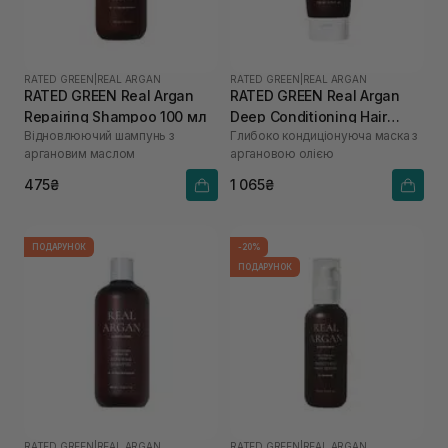
RATED GREEN
|
REAL ARGAN
RATED GREEN
|
REAL ARGAN
RATED GREEN Real Argan
RATED GREEN Real Argan
Repairing Shampoo 100 мл
Deep Conditioning Hair
Відновлюючий шампунь з
Глибоко кондиціонуюча маска з
Mask 200 мл
аргановим маслом
аргановою олією
475₴
1 065₴
ПОДАРУНОК
-20%
ПОДАРУНОК
RATED GREEN
|
REAL ARGAN
RATED GREEN
|
REAL ARGAN