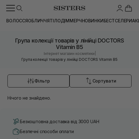
ВОЛОССЯ
ОБЛИЧЧЯ
ТІЛО
ДІМ
МЕРЧ
НОВИНКИ
БЕСТСЕЛЕРИ
АК
Група колекції товарів у лінійці DOCTORS
Vitamin B5
|
Інтернет магазин косметики
Група колекції товарів у лінійці DOCTORS Vitamin B5
Фільтр
Сортувати
Нічого не знайдено.
Безкоштовна доставка від 3000 UAH
Безпечні способи оплати