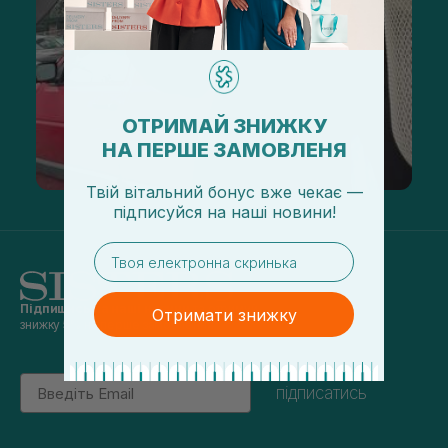
ОТРИМАЙ ЗНИЖКУ
НА ПЕРШЕ ЗАМОВЛЕНЯ
Твій вітальний бонус вже чекає —
підписуйся
на
наші новини!
email
Підпишись на наші новини
та отримуй
Отримати знижку
знижку 5% на перше замовлення
Email
підписатись