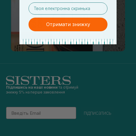
email
Отримати знижку
Підпишись на наші новини
та отримуй
знижку 5% на перше замовлення
Email
підписатись