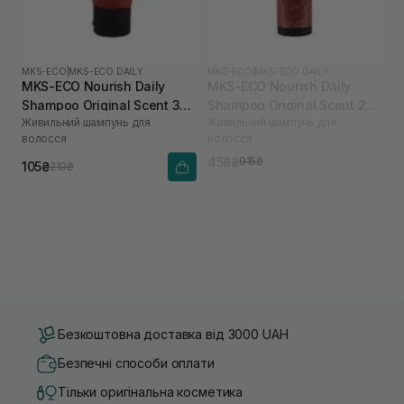
MKS-ECO
|
MKS-ECO DAILY
MKS-ECO
|
MKS-ECO DAILY
MKS-ECO Nourish Daily
MKS-ECO Nourish Daily
Shampoo Original Scent 30
Shampoo Original Scent 296
Живильний шампунь для
Живильний шампунь для
мл
мл
волосся
волосся
458₴
915₴
105₴
210₴
Безкоштовна доставка від 3000 UAH
Безпечні способи оплати
Тільки оригінальна косметика