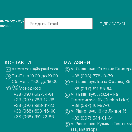
Email
ини
та отримуй
підписатись
влення
КОНТАКТИ
МАГАЗИНИ
sisters.co.ua@gmail.com
м. Львів, вул. Степана Бандер
Пн.-Пт. з 10:00 до 19:00
+38 (098) 778-13-79
Сб.-Нд. з 11:00 до 18:00
м. Львів, вул. Івана Франка, 36
Менеджер
+38 (097) 611-95-94
+38 (097) 612-54-81
м. Львів, вул. Академіка
+38 (097) 788-12-88
Підстригача, 1В (Duck's Lake)
+38 (097) 983-41-20
+38 (097) 101-97-16
+38 (068) 693-46-00
м. Рівне, вул. 16-го Липня, 15
+38 (068) 951-22-86
+38 (097) 544-61-44
м. Рівне, вул. Кулика і Гудачека
(ТЦ Екватор)