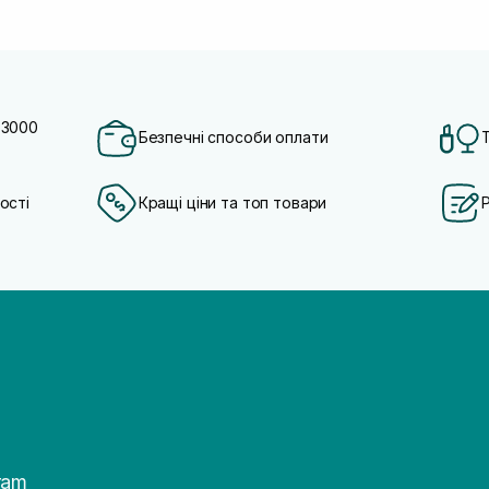
 3000
Безпечні способи оплати
ості
Кращі ціни та топ товари
ram