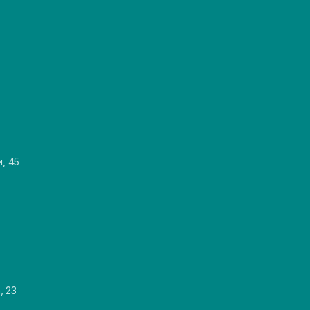
и, 45
, 23