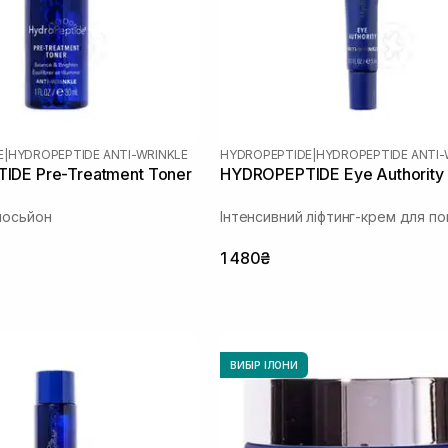
E
|
HYDROPEPTIDE ANTI-WRINKLE
HYDROPEPTIDE
|
HYDROPEPTIDE ANTI-
DE Pre-Treatment Toner
HYDROPEPTIDE Eye Authority
лосьйон
Інтенсивний ліфтинг-крем для по
1 480₴
ВИБІР ІЛОНИ