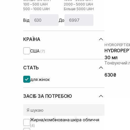
100 – 500 UAH
2000 – 5000 UAH
500 – 1000 UAH
Більше 5000 UAH
Від
До
КРАЇНА
HYDROPEPTID
HYDROPEPTI
США
(7)
30 мл
Тонізуючий 
СТАТЬ
630₴
для жінок
ЗАСІБ ЗА ПОТРЕБОЮ
Жирна/комбінована шкіра обличчя
(4)