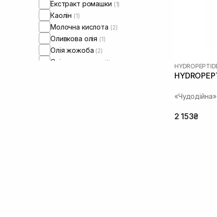
Екстракт ромашки
(1)
Каолін
(1)
Молочна кислота
(2)
Оливкова олія
(1)
Олія жожоба
(2)
Олія соняшнику
(1)
HYDROPEPTID
Олія ши
(1)
HYDROPEPTI
Пептиди
(7)
«Чудодійна»
Протеїни
(1)
Сквалан
(3)
2 153₴