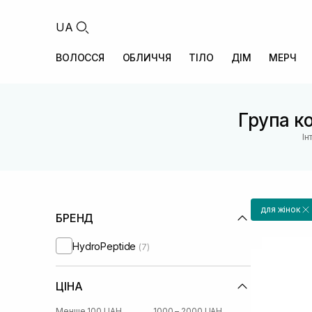
UA
ВОЛОССЯ
ОБЛИЧЧЯ
ТІЛО
ДІМ
МЕРЧ
Група ко
Ін
для жінок
БРЕНД
HydroPeptide
(7)
ЦІНА
Менше 100 UAH
1000 – 2000 UAH