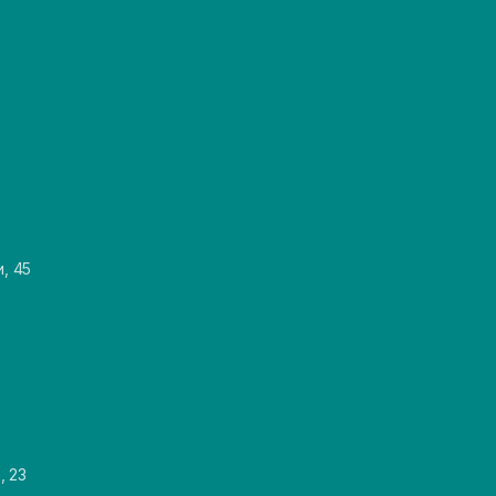
и, 45
, 23