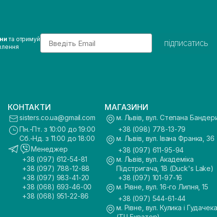
Email
ини
та отримуй
підписатись
влення
КОНТАКТИ
МАГАЗИНИ
sisters.co.ua@gmail.com
м. Львів, вул. Степана Бандер
Пн.-Пт. з 10:00 до 19:00
+38 (098) 778-13-79
Сб.-Нд. з 11:00 до 18:00
м. Львів, вул. Івана Франка, 36
Менеджер
+38 (097) 611-95-94
+38 (097) 612-54-81
м. Львів, вул. Академіка
+38 (097) 788-12-88
Підстригача, 1В (Duck's Lake)
+38 (097) 983-41-20
+38 (097) 101-97-16
+38 (068) 693-46-00
м. Рівне, вул. 16-го Липня, 15
+38 (068) 951-22-86
+38 (097) 544-61-44
м. Рівне, вул. Кулика і Гудачека
(ТЦ Екватор)