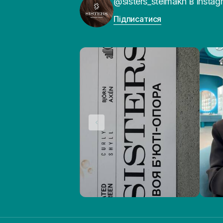
@sisters_stelmakh в Instag
Підписатися