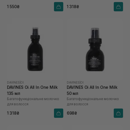
1 550₴
1 318₴
DAVINES
|
OI
DAVINES
|
OI
DAVINES Oi All In One Milk
DAVINES Oi All In One Milk
135 мл
50 мл
Багатофункціональне молочко
Багатофункціональне молочко
для волосся
для волосся
1 318₴
698₴