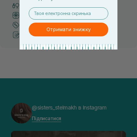
Тільки оригінальна косметика
email
Система бонусів та лояльності
Кращі ціни та топ товари
Отримати знижку
Рекомендації від косметологів
@sisters_stelmakh в Instagram
Підписатися