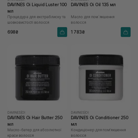
DAVINES Oi Liquid Luster 100
DAVINES Oi Oil 135 мл
мл
Процедура для екстраблиску та
Масло для пом`якшення
шовковистості волосся
волосся
698₴
1 783₴
DAVINES
|
OI
DAVINES
|
OI
DAVINES Oi Hair Butter 250
DAVINES Oi Conditioner 250
мл
мл
Масло-батер для абсолютної
Кондиціонер для пом'якшення
краси волосся
волосся