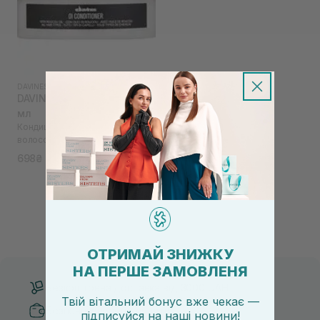
DAVINES
|
OI
DAVINES Oi Conditioner 75
мл
Кондиціонер для пом'якшення
волосся
698₴
ОТРИМАЙ ЗНИЖКУ
НА ПЕРШЕ ЗАМОВЛЕНЯ
Безкоштовна доставка від 3000 UAH
Твій вітальний бонус вже чекає —
Безпечні способи оплати
підписуйся
на
наші новини!