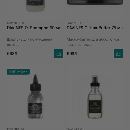
DAVINES
|
OI
DAVINES
|
OI
DAVINES Oi Shampoo 90 мл
DAVINES Oi Hair Butter 75 мл
Шампунь для пом'якшення
Масло-баттер для абсолютної
волосся
краси волосся
698₴
698₴
ВИБІР ОКСАНИ
DAVINES
|
OI
DAVINES
|
OI