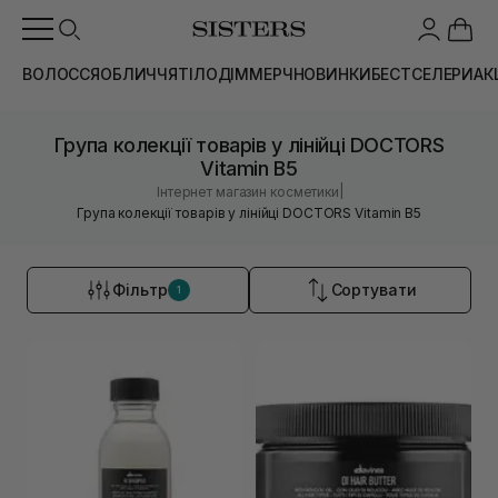
ВОЛОССЯ
ОБЛИЧЧЯ
ТІЛО
ДІМ
МЕРЧ
НОВИНКИ
БЕСТСЕЛЕРИ
АК
Група колекції товарів у лінійці DOCTORS
Vitamin B5
|
Інтернет магазин косметики
Група колекції товарів у лінійці DOCTORS Vitamin B5
Фільтр
Сортувати
1