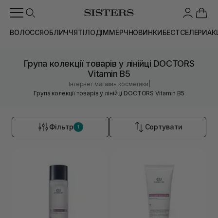
ВОЛОССЯ
ОБЛИЧЧЯ
ТІЛО
ДІМ
МЕРЧ
НОВИНКИ
БЕСТСЕЛЕРИ
АК
Група колекції товарів у лінійці DOCTORS
Vitamin B5
|
Інтернет магазин косметики
Група колекції товарів у лінійці DOCTORS Vitamin B5
Фільтр
Сортувати
1