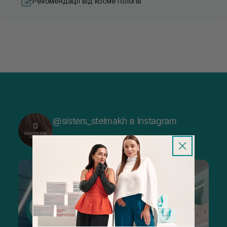
Рекомендації від косметологів
@sisters_stelmakh в Instagram
Підписатися