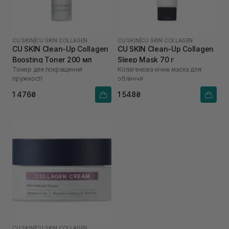
CU SKIN
|
CU SKIN COLLAGEN
CU SKIN
|
CU SKIN COLLAGEN
CU SKIN Clean-Up Collagen
CU SKIN Сlean-Up Collagen
Boosting Toner 200 мл
Sleep Mask 70 г
Тонер для покращення
Колагенова нічна маска для
пружності
обличчя
1 476₴
1 548₴
CU SKIN
|
CU SKIN COLLAGEN