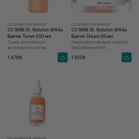
CU SKIN
|
BIFIDA BARRIER
CU SKIN
|
BIFIDA BARRIER
CU SKIN Dr. Solution Bifida
CU SKIN Dr. Solution Bifida
Barrier Toner 200 мл
Barrier Cream 50 мл
Тонер для глибокого
Омолоджуючий крем з лізатом
зволоження з лізатом
біфідобактерій 65%
біфідобактерій 85%
1 476₴
1 932₴
CU SKIN
|
BIFIDA BARRIER