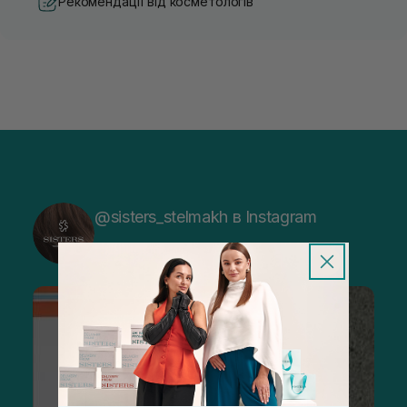
Рекомендації від косметологів
@sisters_stelmakh в Instagram
Підписатися