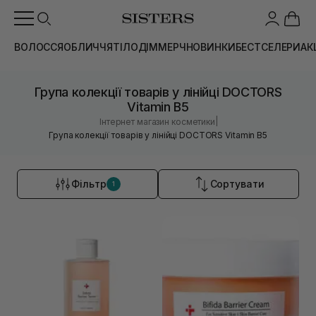
ВОЛОССЯ
ОБЛИЧЧЯ
ТІЛО
ДІМ
МЕРЧ
НОВИНКИ
БЕСТСЕЛЕРИ
АК
Група колекції товарів у лінійці DOCTORS
Vitamin B5
|
Інтернет магазин косметики
Група колекції товарів у лінійці DOCTORS Vitamin B5
Фільтр
Сортувати
1