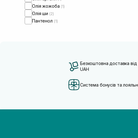
Олія жожоба
(1)
Олія ши
(2)
Пантенол
(1)
Безкоштовна доставка від
UAH
Система бонусів та лояльн