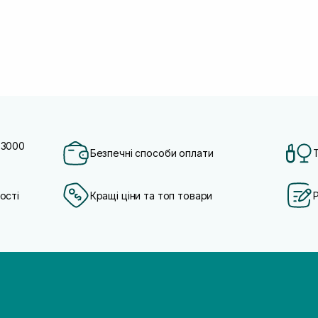
 3000
Безпечні способи оплати
ості
Кращі ціни та топ товари