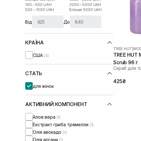
100 – 500 UAH
2000 – 5000 UAH
500 – 1000 UAH
Більше 5000 UAH
Від
До
КРАЇНА
TREE HUT
|
MOO
TREE HUT M
США
(3)
Scrub 96 г
Скраб для ті
СТАТЬ
425₴
для жінок
АКТИВНИЙ КОМПОНЕНТ
Алое вера
(1)
Екстракт гриба тремелли
(1)
Олія авокадо
(1)
Олія аргани
(1)