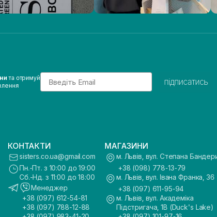
Email
ини
та отримуй
підписатись
влення
КОНТАКТИ
МАГАЗИНИ
sisters.co.ua@gmail.com
м. Львів, вул. Степана Бандер
Пн.-Пт. з 10:00 до 19:00
+38 (098) 778-13-79
Сб.-Нд. з 11:00 до 18:00
м. Львів, вул. Івана Франка, 36
Менеджер
+38 (097) 611-95-94
+38 (097) 612-54-81
м. Львів, вул. Академіка
+38 (097) 788-12-88
Підстригача, 1В (Duck's Lake)
+38 (097) 983-41-20
+38 (097) 101-97-16