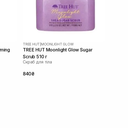
TREE HUT
|
MOONLIGHT GLOW
aming
TREE HUT Moonlight Glow Sugar
Scrub 510 г
Скраб для тіла
840₴