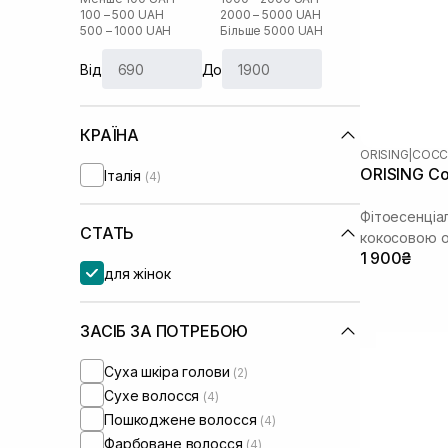
100 – 500 UAH
2000 – 5000 UAH
500 – 1000 UAH
Більше 5000 UAH
Від
До
КРАЇНА
ORISING
|
COC
ORISING Co
Італія
(4)
Фітоесенціа
СТАТЬ
кокосовою о
1 900₴
для жінок
ЗАСІБ ЗА ПОТРЕБОЮ
Суха шкіра голови
(2)
Сухе волосся
(4)
Пошкоджене волосся
(4)
Фарбоване волосся
(4)