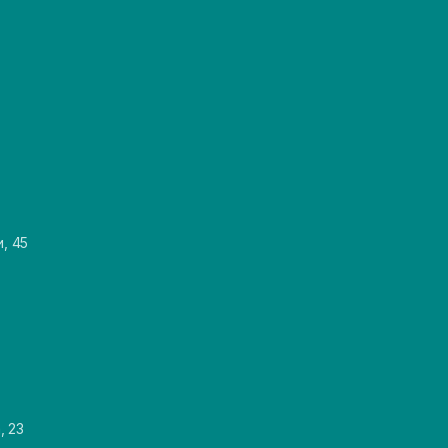
и, 45
, 23