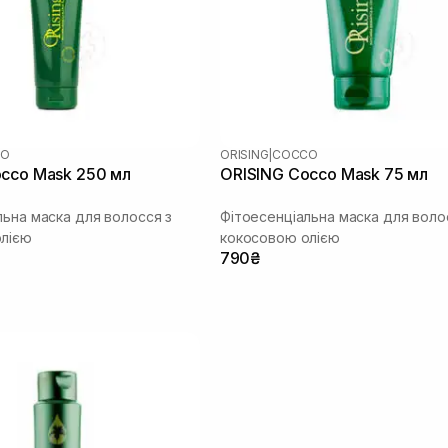
CO
ORISING
|
COCCO
cco Mask 250 мл
ORISING Cocco Mask 75 мл
льна маска для волосся з
Фітоесенціальна маска для воло
лією
кокосовою олією
790₴