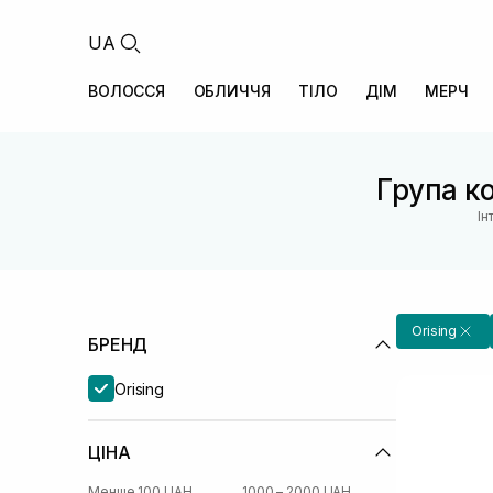
UA
ВОЛОССЯ
ОБЛИЧЧЯ
ТІЛО
ДІМ
МЕРЧ
Група ко
Ін
Orising
БРЕНД
Orising
ЦІНА
Менше 100 UAH
1000 – 2000 UAH