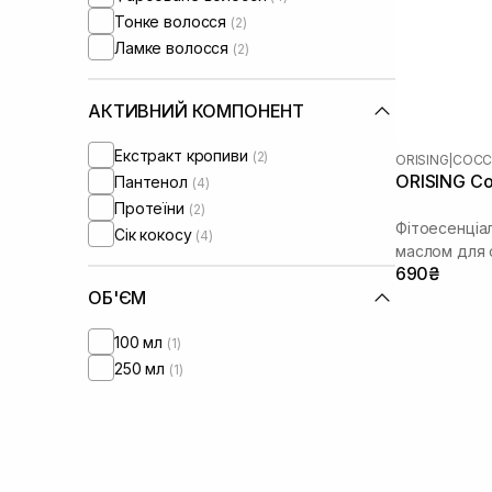
Тонке волосся
(2)
Ламке волосся
(2)
АКТИВНИЙ КОМПОНЕНТ
Екстракт кропиви
(2)
ORISING
|
COC
ORISING C
Пантенол
(4)
Протеїни
(2)
Фітоесенціа
Сік кокосу
(4)
маслом для 
690₴
ОБ'ЄМ
100 мл
(1)
250 мл
(1)