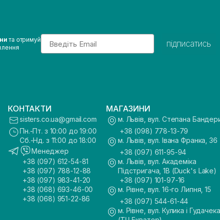
Email
ини
та отримуй
підписатись
влення
КОНТАКТИ
МАГАЗИНИ
sisters.co.ua@gmail.com
м. Львів, вул. Степана Бандер
Пн.-Пт. з 10:00 до 19:00
+38 (098) 778-13-79
Сб.-Нд. з 11:00 до 18:00
м. Львів, вул. Івана Франка, 36
Менеджер
+38 (097) 611-95-94
+38 (097) 612-54-81
м. Львів, вул. Академіка
+38 (097) 788-12-88
Підстригача, 1В (Duck's Lake)
+38 (097) 983-41-20
+38 (097) 101-97-16
+38 (068) 693-46-00
м. Рівне, вул. 16-го Липня, 15
+38 (068) 951-22-86
+38 (097) 544-61-44
м. Рівне, вул. Кулика і Гудачека
(ТЦ Екватор)