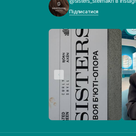
@sisters_stelmakh в Instag
Підписатися