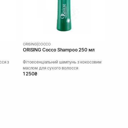
ORISING
|
COCCO
ORISING Cocco Shampoo 250 мл
сся з
Фітоесенціальний шампунь з кокосовим
маслом для сухого волосся
1 250₴