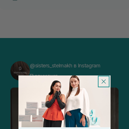
@sisters_stelmakh в Instagram
Підписатися