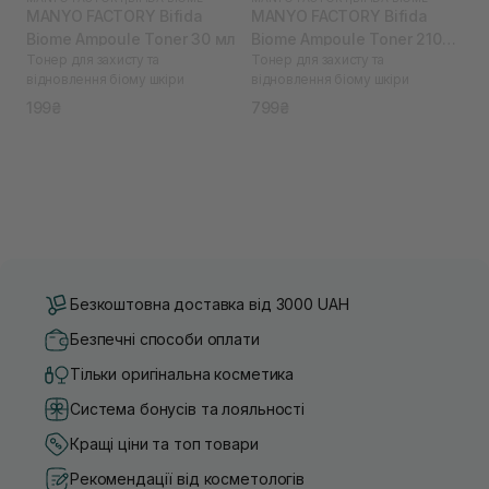
MANYO FACTORY Bifida
MANYO FACTORY Bifida
Biome Ampoule Toner 30 мл
Biome Ampoule Toner 210
Тонер для захисту та
Тонер для захисту та
мл
відновлення біому шкіри
відновлення біому шкіри
199₴
799₴
Безкоштовна доставка від 3000 UAH
Безпечні способи оплати
Тільки оригінальна косметика
Система бонусів та лояльності
Кращі ціни та топ товари
Рекомендації від косметологів