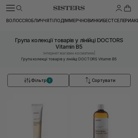
ВОЛОССЯ
ОБЛИЧЧЯ
ТІЛО
ДІМ
МЕРЧ
НОВИНКИ
БЕСТСЕЛЕРИ
АК
Група колекції товарів у лінійці DOCTORS
Vitamin B5
|
Інтернет магазин косметики
Група колекції товарів у лінійці DOCTORS Vitamin B5
Фільтр
Сортувати
2