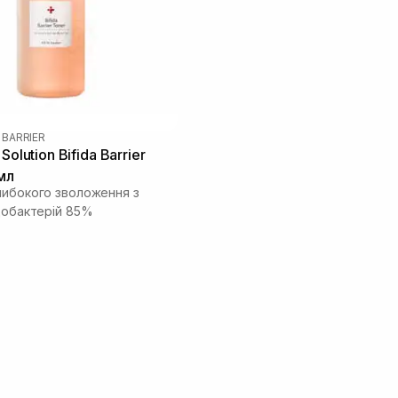
A BARRIER
Solution Bifida Barrier
мл
либокого зволоження з
ідобактерій 85%