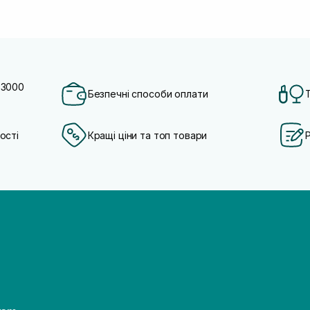
 3000
Безпечні способи оплати
ості
Кращі ціни та топ товари