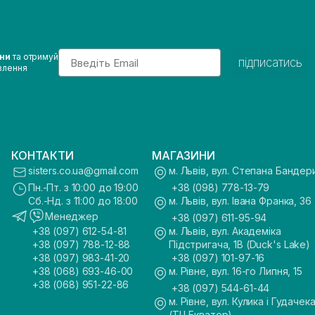
Email
ини
та отримуй
підписатись
влення
КОНТАКТИ
МАГАЗИНИ
sisters.co.ua@gmail.com
м. Львів, вул. Степана Бандер
Пн.-Пт. з 10:00 до 19:00
+38 (098) 778-13-79
Сб.-Нд. з 11:00 до 18:00
м. Львів, вул. Івана Франка, 36
Менеджер
+38 (097) 611-95-94
+38 (097) 612-54-81
м. Львів, вул. Академіка
+38 (097) 788-12-88
Підстригача, 1В (Duck's Lake)
+38 (097) 983-41-20
+38 (097) 101-97-16
+38 (068) 693-46-00
м. Рівне, вул. 16-го Липня, 15
+38 (068) 951-22-86
+38 (097) 544-61-44
м. Рівне, вул. Кулика і Гудачека
(ТЦ Екватор)