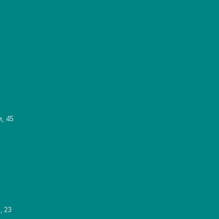
и, 45
, 23