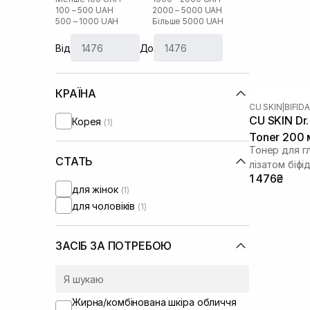
100 – 500 UAH
2000 – 5000 UAH
500 – 1000 UAH
Більше 5000 UAH
Від
До
КРАЇНА
CU SKIN
|
BIFID
CU SKIN Dr. 
Корея
(1)
Toner 200 
Тонер для г
СТАТЬ
лізатом біф
1 476₴
для жінок
(1)
для чоловіків
(1)
ЗАСІБ ЗА ПОТРЕБОЮ
Жирна/комбінована шкіра обличчя