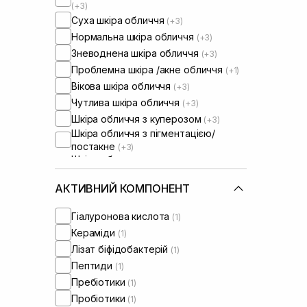
(+3)
Суха шкіра обличчя
(+3)
Нормальна шкіра обличчя
(+3)
Зневоднена шкіра обличчя
(+3)
Проблемна шкіра /акне обличчя
(+1)
Вікова шкіра обличчя
(+3)
Чутлива шкіра обличчя
(+3)
Шкіра обличчя з куперозом
(+3)
Шкіра обличчя з пігментацією/
постакне
(+3)
Шкіра обличчя з розширеними
порами
Шкіра обличчя з порушеним
АКТИВНИЙ КОМПОНЕНТ
барʼєром
(+3)
Шкіра обличчя з порушеним
Гіалуронова кислота
(1)
мікробіомом
(+3)
Кераміди
(1)
Лізат біфідобактерій
(1)
Пептиди
(1)
Пребіотики
(1)
Пробіотики
(1)