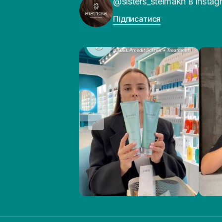
@sisters_stelmakh в Instag
Підписатися