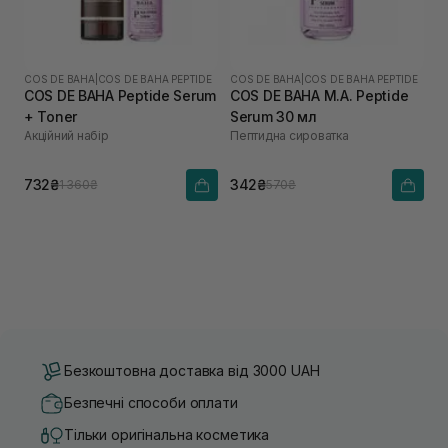
COS DE BAHA
|
COS DE BAHA PEPTIDE
COS DE BAHA
|
COS DE BAHA PEPTIDE
COS DE BAHA Peptide Serum
COS DE BAHA M.A. Peptide
+ Toner
Serum 30 мл
Акційний набір
Пептидна сироватка
732₴
342₴
1 360₴
570₴
Безкоштовна доставка від 3000 UAH
Безпечні способи оплати
Тільки оригінальна косметика