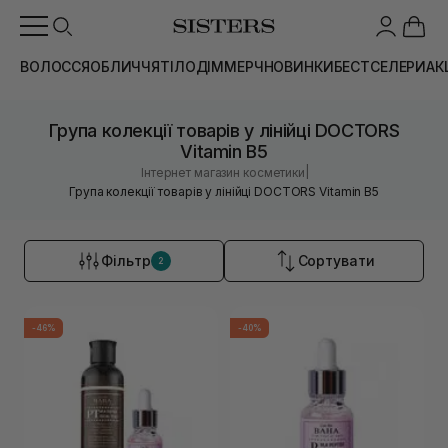
ВОЛОССЯ
ОБЛИЧЧЯ
ТІЛО
ДІМ
МЕРЧ
НОВИНКИ
БЕСТСЕЛЕРИ
АК
Група колекції товарів у лінійці DOCTORS
Vitamin B5
|
Інтернет магазин косметики
Група колекції товарів у лінійці DOCTORS Vitamin B5
Фільтр
Сортувати
2
-46%
-40%