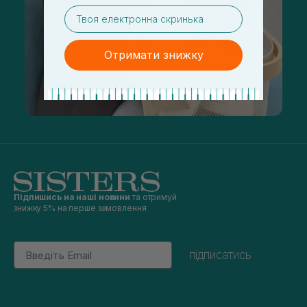
email
Отримати знижку
Підпишись на наші новини
та отримуй
знижку 5% на перше замовлення
Email
підписатись