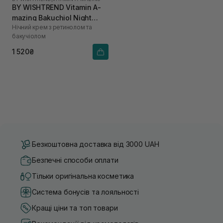
BY WISHTREND Vitamin A-
mazing Bakuchiol Night
Нічний крем з ретинолом та
Cream 30 мл
бакучіолом
1 520₴
Безкоштовна доставка від 3000 UAH
Безпечні способи оплати
Тільки оригінальна косметика
Система бонусів та лояльності
Кращі ціни та топ товари