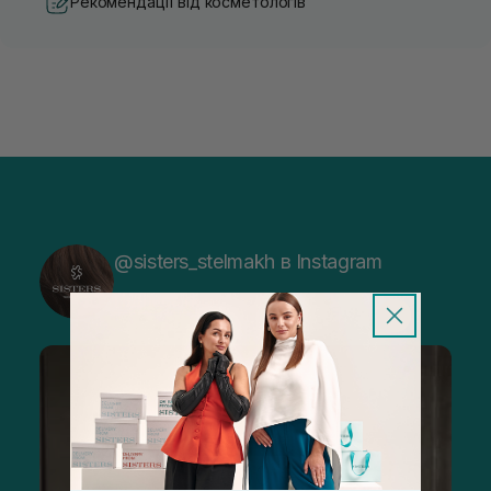
Рекомендації від косметологів
@sisters_stelmakh в Instagram
Підписатися