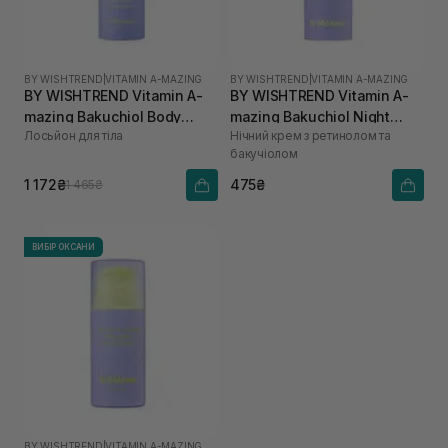
BY WISHTREND
|
VITAMIN A-MAZING
BY WISHTREND
|
VITAMIN A-MAZING
BY WISHTREND Vitamin A-
BY WISHTREND Vitamin A-
mazing Bakuchiol Body
mazing Bakuchiol Night
Лосьйон для тіла
Нічний крем з ретинолом та
Lotion 150 г
Cream 10 мл
бакучіолом
1 172₴
475₴
1 465₴
ВИБІР ОКСАНИ
BY WISHTREND
|
VITAMIN A-MAZING