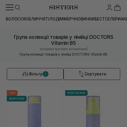
ВОЛОССЯ
ОБЛИЧЧЯ
ТІЛО
ДІМ
МЕРЧ
НОВИНКИ
БЕСТСЕЛЕРИ
АК
Група колекції товарів у лінійці DOCTORS
Vitamin B5
|
Інтернет магазин косметики
Група колекції товарів у лінійці DOCTORS Vitamin B5
Фільтр
Сортувати
2
-20%
ВИБІР ОКСАНИ
ВИБІР ІЛОНИ