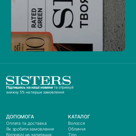
Підпишись на наші новини
та отримуй
знижку 5% на перше замовлення
ДОПОМОГА
КАТАЛОГ
Оплата та доставка
Волосся
Як зробити замовлення
Обличчя
Відповіді на запитання
Тіло