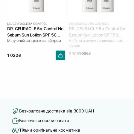
DR. CEURACLE
|
5Α CONTROL
DR. CEURACLE
|
5Α CONTROL
DR. CEURACLE 5α Control No
DR. CEURACLE 5α Control No
Sebum Sun Lotion SPF 50
Sebum Sun Lotion SPF 50
Матуючий сонцезахисний крем
Набір матуючих сонцезахисних
PA++++ 50 мл
PA++++ 2 шт (термін до
кремів
09.04.2026)
690₴
1 020₴
1 020₴
Безкоштовна доставка від 3000 UAH
Безпечні способи оплати
Тільки оригінальна косметика