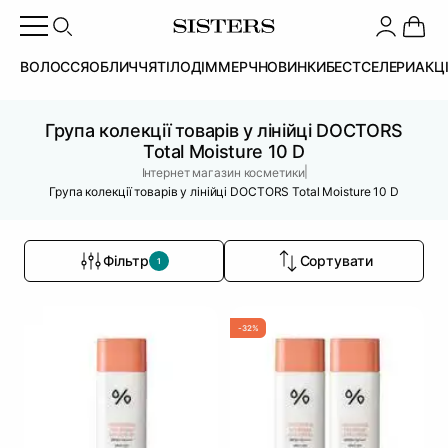
ВОЛОССЯ
ОБЛИЧЧЯ
ТІЛО
ДІМ
МЕРЧ
НОВИНКИ
БЕСТСЕЛЕРИ
АКЦ
Група колекції товарів у лінійці DOCTORS
Total Moisture 10 D
|
Інтернет магазин косметики
Група колекції товарів у лінійці DOCTORS Total Moisture 10 D
Фільтр
Сортувати
1
-32%