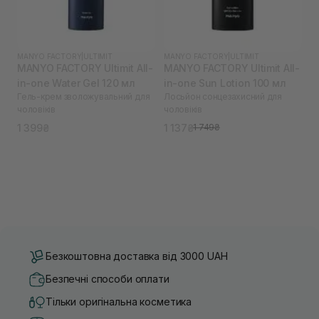
MANYO FACTORY
|
ULTIMIT
MANYO FACTORY
|
ULTIMIT
MANYO FACTORY Ultimit All-
MANYO FACTORY Ultimit All-
in-one Water Gel 120 мл
in-one Sun Lotion 100 мл
Гель-крем зволожувальний для
Лосьйон сонцезахисний для
чоловіків
чоловіків
1 399₴
1 137₴
1 749₴
Безкоштовна доставка від 3000 UAH
Безпечні способи оплати
Тільки оригінальна косметика