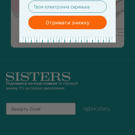
email
Отримати знижку
Підпишись на наші новини
та отримуй
знижку 5% на перше замовлення
Email
підписатись