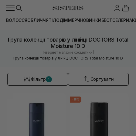
ВОЛОССЯ
ОБЛИЧЧЯ
ТІЛО
ДІМ
МЕРЧ
НОВИНКИ
БЕСТСЕЛЕРИ
АК
Група колекції товарів у лінійці DOCTORS Total
Moisture 10 D
|
Інтернет магазин косметики
Група колекції товарів у лінійці DOCTORS Total Moisture 10 D
Фільтр
Сортувати
1
-35%