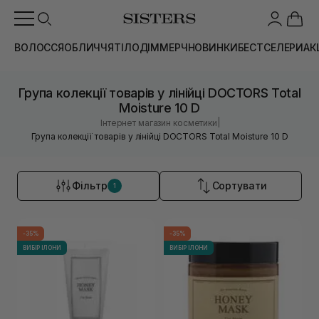
ВОЛОССЯ
ОБЛИЧЧЯ
ТІЛО
ДІМ
МЕРЧ
НОВИНКИ
БЕСТСЕЛЕРИ
АК
Група колекції товарів у лінійці DOCTORS Total
Moisture 10 D
|
Інтернет магазин косметики
Група колекції товарів у лінійці DOCTORS Total Moisture 10 D
Фільтр
Сортувати
1
-35%
-35%
ВИБІР ІЛОНИ
ВИБІР ІЛОНИ