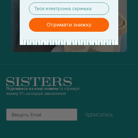
email
Отримати знижку
Підпишись на наші новини
та отримуй
знижку 5% на перше замовлення
Email
підписатись