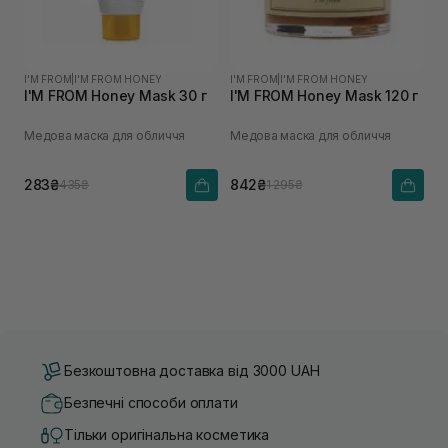
I'M FROM
|
I'M FROM HONEY
I'M FROM
|
I'M FROM HONEY
I'M FROM Honey Mask 30 г
I'M FROM Honey Mask 120 г
Медова маска для обличчя
Медова маска для обличчя
283₴
842₴
435₴
1 295₴
Безкоштовна доставка від 3000 UAH
Безпечні способи оплати
Тільки оригінальна косметика