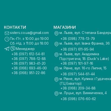
КОНТАКТИ
МАГАЗИНИ
sisters.co.ua@gmail.com
м. Львів, вул. Степана Бандер
Пн.-Пт. з 10:00 до 19:00
+38 (098) 778-13-79
Сб.-Нд. з 11:00 до 18:00
м. Львів, вул. Івана Франка, 36
Менеджер
+38 (097) 611-95-94
+38 (097) 612-54-81
м. Львів, вул. Академіка
+38 (097) 788-12-88
Підстригача, 1В (Duck's Lake)
+38 (097) 983-41-20
+38 (097) 101-97-16
+38 (068) 693-46-00
м. Рівне, вул. 16-го Липня, 15
+38 (068) 951-22-86
+38 (097) 544-61-44
м. Рівне, вул. Кулика і Гудачека
(ТЦ Екватор)
+38 (068) 209-34-88
м. Луцьк, вул. Винниченка, 4
+38 (098) 076-60-62