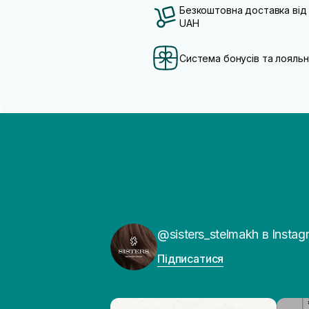
Безкоштовна доставка від
UAH
Система бонусів та лояльн
@sisters_stelmakh в Instag
Підписатися