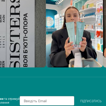
Email
ини
та отримуй
підписатись
влення