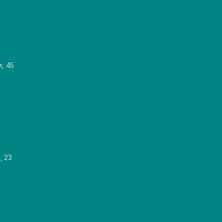
и, 45
, 23