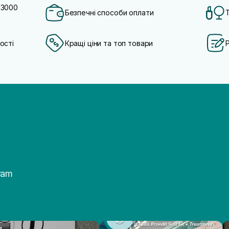
 3000
Безпечні способи оплати
ості
Кращі ціни та топ товари
ram