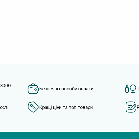
 3000
Безпечні способи оплати
ості
Кращі ціни та топ товари