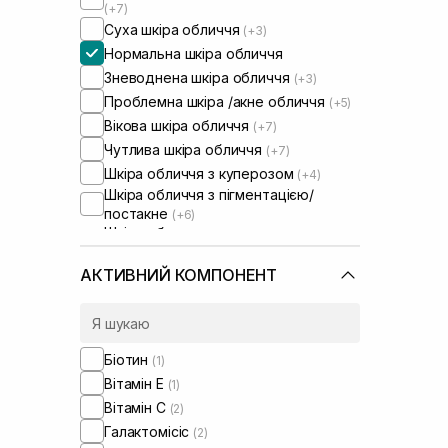
(+7)
Суха шкіра обличчя
(+3)
Нормальна шкіра обличчя
Зневоднена шкіра обличчя
(+3)
Проблемна шкіра /акне обличчя
(+5)
Вікова шкіра обличчя
(+7)
Чутлива шкіра обличчя
(+7)
Шкіра обличчя з куперозом
(+4)
Шкіра обличчя з пігментацією/
постакне
(+6)
Шкіра обличчя з розширеними
порами
(+7)
Шкіра обличчя з порушеним
АКТИВНИЙ КОМПОНЕНТ
барʼєром
(+4)
Шкіра обличчя з порушеним
мікробіомом
(+1)
Сироватки від постакне
(+4)
Біотин
(1)
Вітамін Е
(1)
Вітамін C
(2)
Галактомісіс
(2)