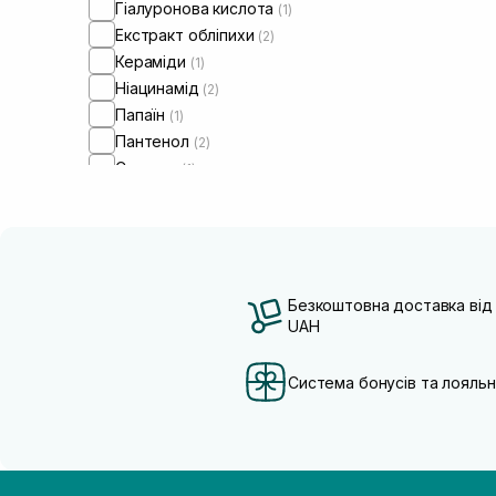
Гіалуронова кислота
(1)
Екстракт обліпихи
(2)
Кераміди
(1)
Ніацинамід
(2)
Папаїн
(1)
Пантенол
(2)
Сквалан
(1)
Безкоштовна доставка від
UAH
Система бонусів та лояльн