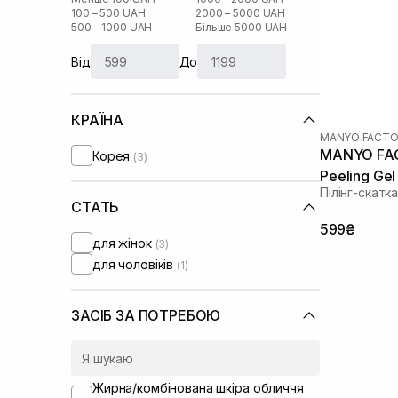
100 – 500 UAH
2000 – 5000 UAH
500 – 1000 UAH
Більше 5000 UAH
Від
До
КРАЇНА
MANYO FACTO
MANYO FAC
Корея
(3)
Peeling Gel
Пілінг-скатк
СТАТЬ
599₴
для жінок
(3)
для чоловіків
(1)
ЗАСІБ ЗА ПОТРЕБОЮ
Жирна/комбінована шкіра обличчя