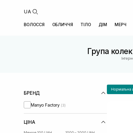
UA
ВОЛОССЯ
ОБЛИЧЧЯ
ТІЛО
ДІМ
МЕРЧ
Група колекц
Інтерн
Нормальна 
БРЕНД
Manyo Factory
(3)
ЦІНА
Менше 100 UAH
1000 – 2000 UAH