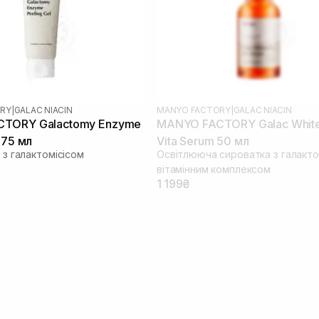
RY
|
GALAC NIACIN
MANYO FACTORY
|
GALAC NIACIN
TORY Galactomy Enzyme
MANYO FACTORY Galac White
 75 мл
Vita Serum 50 мл
а з галактомісісом
Освітлююча сироватка з галактом
вітамінним комплексом
1 199₴