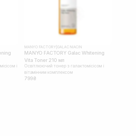
MANYO FACTORY
|
GALAC NIACIN
ning
MANYO FACTORY Galac Whitening
Vita Toner 210 мл
ісісом і
Освітлюючий тонер з галактомісісом і
вітамінним комплексом
799₴