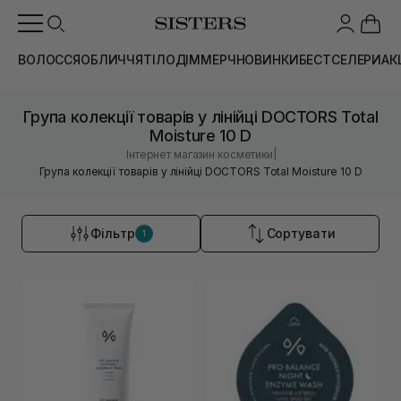
ВОЛОССЯ
ОБЛИЧЧЯ
ТІЛО
ДІМ
МЕРЧ
НОВИНКИ
БЕСТСЕЛЕРИ
АК
Група колекції товарів у лінійці DOCTORS Total
Moisture 10 D
|
Інтернет магазин косметики
Група колекції товарів у лінійці DOCTORS Total Moisture 10 D
Фільтр
Сортувати
1