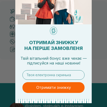
Безкоштовна доставка від 3000 UAH
Безпечні способи оплати
Тільки оригінальна косметика
Система бонусів та лояльності
ОТРИМАЙ ЗНИЖКУ
Кращі ціни та топ товари
НА ПЕРШЕ ЗАМОВЛЕНЯ
Рекомендації від косметологів
Твій вітальний бонус вже чекає —
підписуйся
на
наші новини!
email
Отримати знижку
@sisters_stelmakh в Instagram