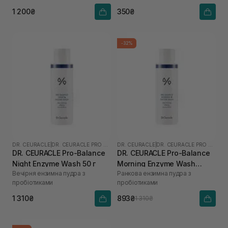
1 200₴
350₴
-32%
DR. CEURACLE
|
DR. CEURACLE PRO BALANCE
DR. CEURACLE
|
DR. CEURACLE PRO BALANCE
DR. CEURACLE Pro-Balance
DR. CEURACLE Pro-Balance
Night Enzyme Wash 50 г
Morning Enzyme Wash
Вечірня ензимна пудра з
Ранкова ензимна пудра з
(термін до 01.27р.) 50 г
пробіотиками
пробіотиками
1 310₴
893₴
1 310₴