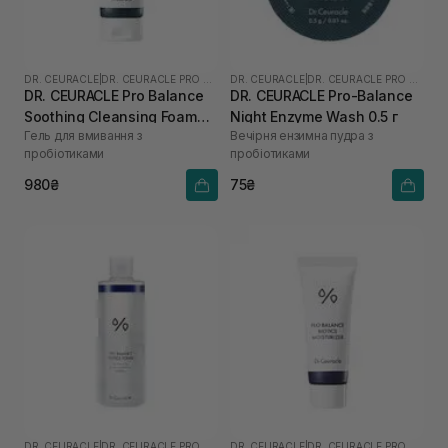
DR. CEURACLE
|
DR. CEURACLE PRO BALANCE
DR. CEURACLE
|
DR. CEURACLE PRO BALANCE
DR. CEURACLE Pro Balance
DR. CEURACLE Pro-Balance
Soothing Cleansing Foam
Night Enzyme Wash 0.5 г
Гель для вмивання з
Вечірня ензимна пудра з
150 мл
пробіотиками
пробіотиками
980₴
75₴
DR. CEURACLE
|
DR. CEURACLE PRO BALANCE
DR. CEURACLE
|
DR. CEURACLE PRO BALANCE