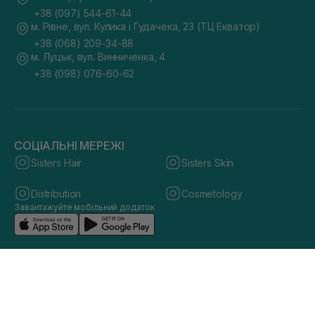
+38 (097) 544-61-44
м. Рівне, вул. Кулика і Гудачека, 23 (ТЦ Екватор)
+38 (068) 209-34-88
м. Луцьк, вул. Винниченка, 4
+38 (098) 076-60-62
СОЦІАЛЬНІ МЕРЕЖІ
Sisters Hair
Sisters Skin
Distribution
Cosmetology
Завантажуйте мобільний додаток
© 2026 sisters.co.ua. Всі права захищено