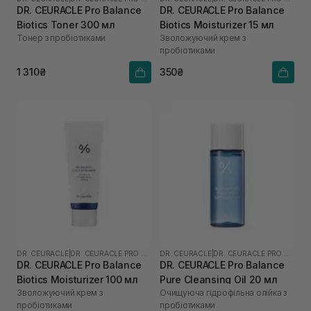
DR. CEURACLE Pro Balance
DR. CEURACLE Pro Balance
Biotics Toner 300 мл
Biotics Moisturizer 15 мл
Тонер з пробіотиками
Зволожуючий крем з
пробіотиками
1 310₴
350₴
DR. CEURACLE
|
DR. CEURACLE PRO BALANCE
DR. CEURACLE
|
DR. CEURACLE PRO BALANCE
DR. CEURACLE Pro Balance
DR. CEURACLE Pro Balance
Biotics Moisturizer 100 мл
Pure Cleansing Oil 20 мл
Зволожуючий крем з
Очищуюча гідрофільна олійка з
пробіотиками
пробіотиками