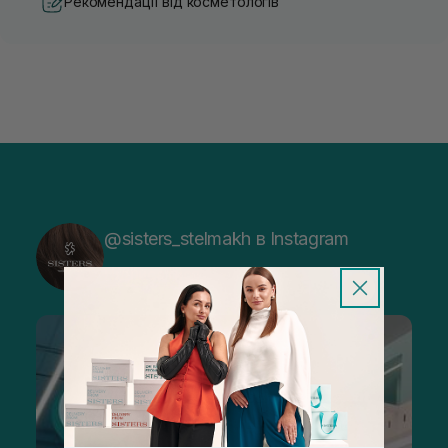
Рекомендації від косметологів
@sisters_stelmakh в Instagram
Підписатися