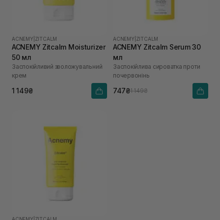
ACNEMY
|
ZITCALM
ACNEMY
|
ZITCALM
ACNEMY Zitcalm Moisturizer
ACNEMY Zitcalm Serum 30
50 мл
мл
Заспокійливий зволожувальний
Заспокійлива сироватка проти
крем
почервонінь
1 149₴
747₴
1 149₴
ACNEMY
|
ZITCALM