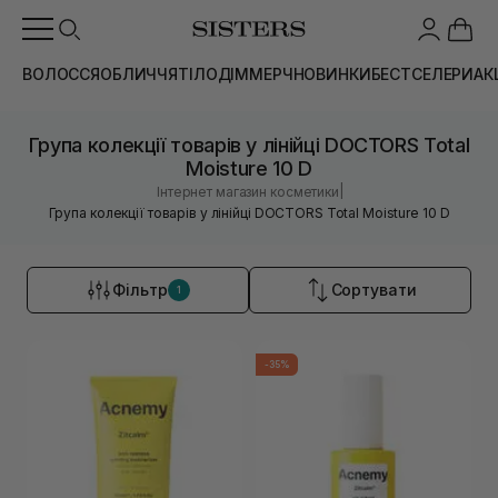
ВОЛОССЯ
ОБЛИЧЧЯ
ТІЛО
ДІМ
МЕРЧ
НОВИНКИ
БЕСТСЕЛЕРИ
АК
Група колекції товарів у лінійці DOCTORS Total
Moisture 10 D
|
Інтернет магазин косметики
Група колекції товарів у лінійці DOCTORS Total Moisture 10 D
Фільтр
Сортувати
1
-35%