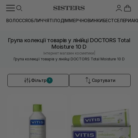
ВОЛОССЯ
ОБЛИЧЧЯ
ТІЛО
ДІМ
МЕРЧ
НОВИНКИ
БЕСТСЕЛЕРИ
АК
Група колекції товарів у лінійці DOCTORS Total
Moisture 10 D
|
Інтернет магазин косметики
Група колекції товарів у лінійці DOCTORS Total Moisture 10 D
Фільтр
Сортувати
1