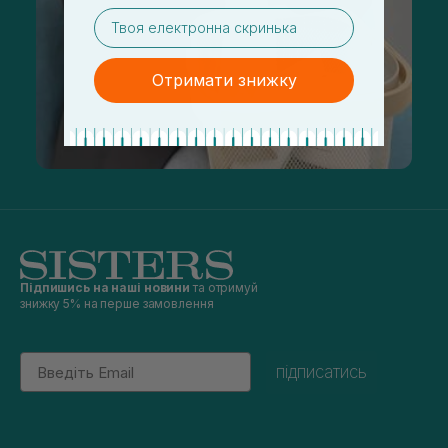
email
Отримати знижку
Підпишись на наші новини
та отримуй
знижку 5% на перше замовлення
Email
підписатись