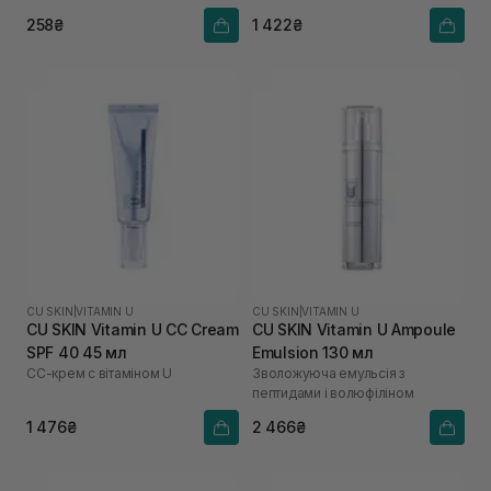
258₴
1 422₴
CU SKIN
|
VITAMIN U
CU SKIN
|
VITAMIN U
CU SKIN Vitamin U CC Cream
CU SKIN Vitamin U Ampoule
SPF 40 45 мл
Emulsion 130 мл
СС-крем с вітаміном U
Зволожуюча емульсія з
пептидами і волюфіліном
1 476₴
2 466₴