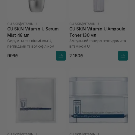
CU SKIN
|
VITAMIN U
CU SKIN
|
VITAMIN U
CU SKIN Vitamin U Serum
CU SKIN Vitamin U Ampoule
Mist 48 мл
Toner 130 мл
Серум-міст з вітаміном U,
Ампульний тонер з пептидами та
пептидами та волюфіліном
вітаміном U
996₴
2 160₴
CU SKIN
|
VITAMIN U
CU SKIN
|
VITAMIN U