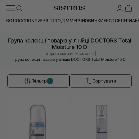
ВОЛОССЯ
ОБЛИЧЧЯ
ТІЛО
ДІМ
МЕРЧ
НОВИНКИ
БЕСТСЕЛЕРИ
АК
Група колекції товарів у лінійці DOCTORS Total
Moisture 10 D
|
Інтернет магазин косметики
Група колекції товарів у лінійці DOCTORS Total Moisture 10 D
Фільтр
Сортувати
1