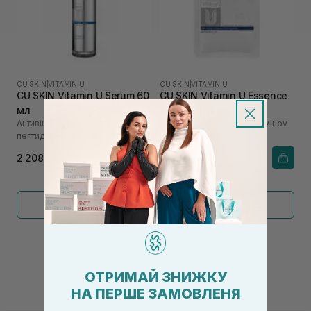
CU SKIN
|
VITAMIN U
CU SKIN
|
VITAMIN U
CU SKIN Vitamin U Serum 60
CU SKIN Vitamin U Essence
мл
Soothing Mask
Антивікова сироватка з
Відновлююча маска з вітаміном
пептидами та вітаміном U
U
2 208₴
186₴
Показати більше
←
1
2
→
ОТРИМАЙ ЗНИЖКУ
НА ПЕРШЕ ЗАМОВЛЕНЯ