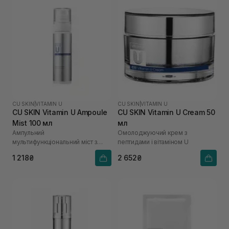
CU SKIN
|
VITAMIN U
CU SKIN
|
VITAMIN U
CU SKIN Vitamin U Ampoule
CU SKIN Vitamin U Cream 50
Mist 100 мл
мл
Ампульний
Омолоджуючий крем з
мультифункціональний міст з
пептидами і вітаміном U
вітаміном U
1 218₴
2 652₴