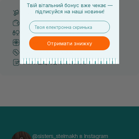
Твій вітальний бонус вже чекає —
підписуйся
на
наші новини!
Безкоштовна доставка від 3000 UAH
Безпечні способи оплати
email
Тільки оригінальна косметика
Система бонусів та лояльності
Отримати знижку
Кращі ціни та топ товари
Рекомендації від косметологів
@sisters_stelmakh в Instagram