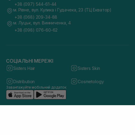
+38 (097) 544-61-44
м. Рівне, вул. Кулика і Гудачека, 23 (ТЦ Екватор)
+38 (068) 209-34-88
м. Луцьк, вул. Винниченка, 4
+38 (098) 076-60-62
СОЦІАЛЬНІ МЕРЕЖІ
Sisters Hair
Sisters Skin
Distribution
Cosmetology
Завантажуйте мобільний додаток
© 2026 sisters.co.ua. Всі права захищено