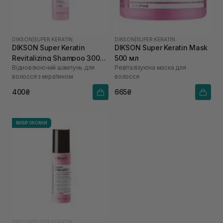
DIKSON
|
SUPER KERATIN
DIKSON
|
SUPER KERATIN
DIKSON Super Keratin
DIKSON Super Keratin Mask
Revitalizing Shampoo 300
500 мл
Відновлюючий шампунь для
Ревіталізуюча маска для
мл
волосся з кератином
волосся
400₴
665₴
ВИБІР ОКСАНИ
DIKSON
|
SUPER KERATIN