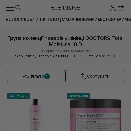
ВОЛОССЯ
ОБЛИЧЧЯ
ТІЛО
ДІМ
МЕРЧ
НОВИНКИ
БЕСТСЕЛЕРИ
АК
Група колекції товарів у лінійці DOCTORS Total
Moisture 10 D
|
Інтернет магазин косметики
Група колекції товарів у лінійці DOCTORS Total Moisture 10 D
Фільтр
Сортувати
1
ВИБІР ОКСАНИ
ВИБІР ОКСАНИ