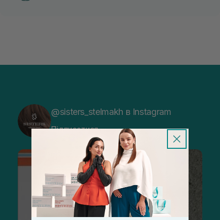
@sisters_stelmakh в Instagram
Підписатися