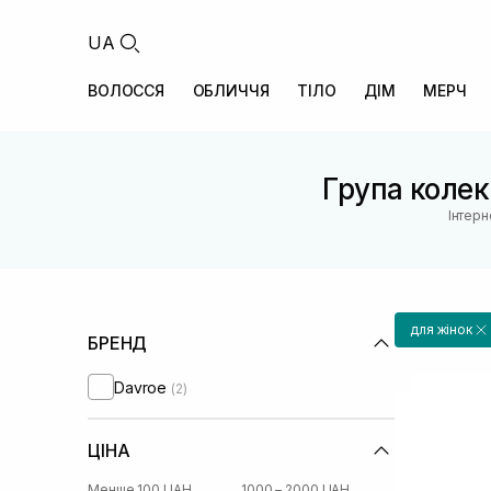
UA
ВОЛОССЯ
ОБЛИЧЧЯ
ТІЛО
ДІМ
МЕРЧ
Група колекц
Інтерн
для жінок
БРЕНД
Davroe
(2)
ЦІНА
Менше 100 UAH
1000 – 2000 UAH