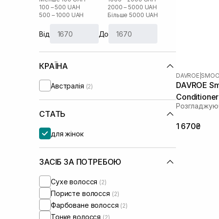
100 – 500 UAH
2000 – 5000 UAH
500 – 1000 UAH
Більше 5000 UAH
Від
До
КРАЇНА
DAVROE
|
SMOO
DAVROE Smo
Австралія
(2)
Conditione
Розгладжую
СТАТЬ
1 670₴
для жінок
ЗАСІБ ЗА ПОТРЕБОЮ
Сухе волосся
(2)
Пористе волосся
(2)
Фарбоване волосся
(2)
Тонке волосся
(2)