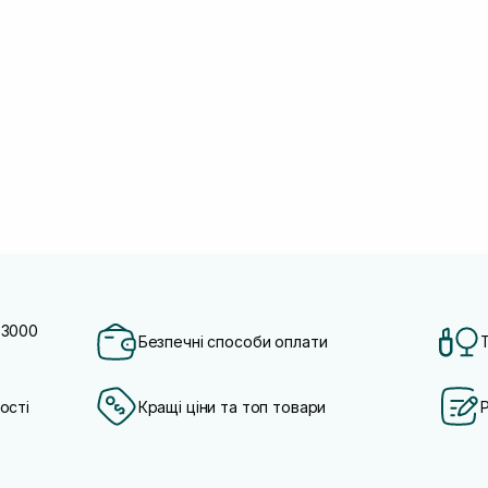
 3000
Безпечні способи оплати
ості
Кращі ціни та топ товари