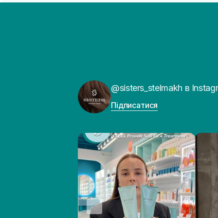
@sisters_stelmakh в Instag
Підписатися