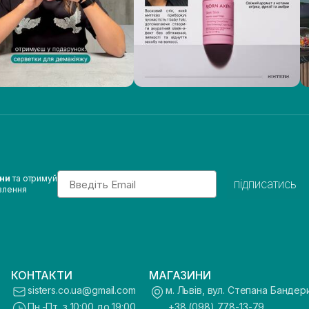
Email
ини
та отримуй
підписатись
влення
КОНТАКТИ
МАГАЗИНИ
sisters.co.ua@gmail.com
м. Львів, вул. Степана Бандер
Пн.-Пт. з 10:00 до 19:00
+38 (098) 778-13-79