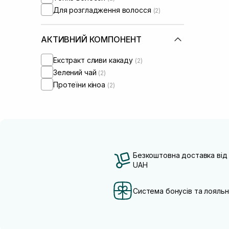
Для розгладження волосся
(2)
АКТИВНИЙ КОМПОНЕНТ
Екстракт сливи какаду
(2)
Зелений чай
(2)
Протеїни кіноа
(2)
Безкоштовна доставка від
UAH
Система бонусів та лояльн