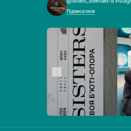
@sisters_stelmakh в Instag
Підписатися