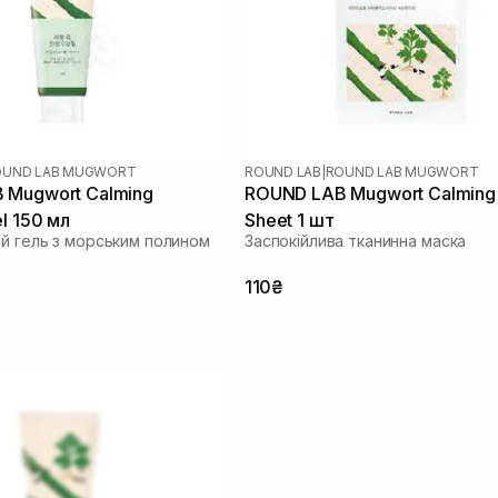
OUND LAB MUGWORT
ROUND LAB
|
ROUND LAB MUGWORT
 Mugwort Calming
ROUND LAB Mugwort Calming
l 150 мл
Sheet 1 шт
ий гель з морським полином
Заспокійлива тканинна маска
110₴