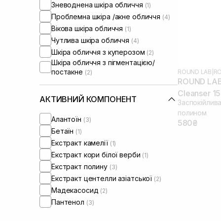
Зневоднена шкіра обличчя
(1)
Проблемна шкіра /акне обличчя
(4)
Вікова шкіра обличчя
(1)
Чутлива шкіра обличчя
(4)
Шкіра обличчя з куперозом
(2)
Шкіра обличчя з пігментацією/
постакне
ROUND LAB
|
R
(2)
ROUND LAB
Cleanser 1
АКТИВНИЙ КОМПОНЕНТ
Заспокійлив
полином
Алантоїн
(3)
580₴
Бетаїн
(1)
Екстракт камелії
(1)
Екстракт кори білої верби
(1)
Екстракт полину
(3)
Екстракт центелли азіатської
(2)
Мадекасосид
(2)
Пантенол
(3)