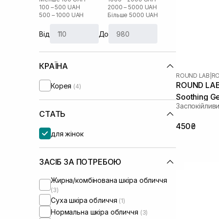
100 – 500 UAH
2000 – 5000 UAH
500 – 1000 UAH
Більше 5000 UAH
Від
До
КРАЇНА
ROUND LAB
|
R
ROUND LAB
Корея
(4)
Soothing Ge
Заспокійлив
СТАТЬ
450₴
для жінок
ЗАСІБ ЗА ПОТРЕБОЮ
Жирна/комбінована шкіра обличчя
(3)
Суха шкіра обличчя
(1)
Нормальна шкіра обличчя
(3)