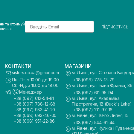
Email
ини
та отримуй
підписатись
влення
КОНТАКТИ
МАГАЗИНИ
sisters.co.ua@gmail.com
м. Львів, вул. Степана Бандер
Пн.-Пт. з 10:00 до 19:00
+38 (098) 778-13-79
Сб.-Нд. з 11:00 до 18:00
м. Львів, вул. Івана Франка, 36
Менеджер
+38 (097) 611-95-94
+38 (097) 612-54-81
м. Львів, вул. Академіка
+38 (097) 788-12-88
Підстригача, 1В (Duck's Lake)
+38 (097) 983-41-20
+38 (097) 101-97-16
+38 (068) 693-46-00
м. Рівне, вул. 16-го Липня, 15
+38 (068) 951-22-86
+38 (097) 544-61-44
м. Рівне, вул. Кулика і Гудачека
(ТЦ Екватор)