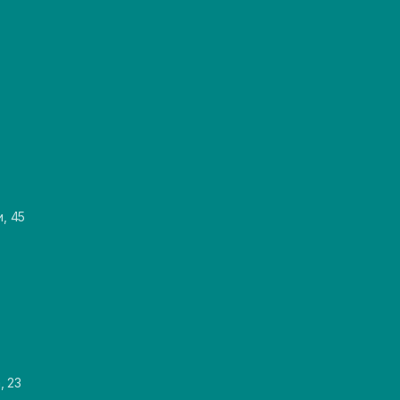
и, 45
, 23