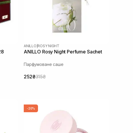
ANILLO
|
ROSY NIGHT
28
ANILLO Rosy Night Perfume Sachet
Парфумоване саше
252₴
315₴
-20%