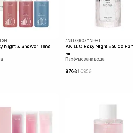
NIGHT
ANILLO
|
ROSY NIGHT
y Night & Shower Time
ANILLO Rosy Night Eau de Par
мл
ла
Парфумована вода
876₴
1 095₴