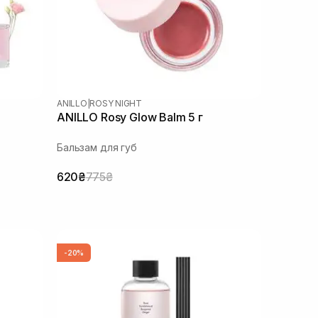
ANILLO
|
ROSY NIGHT
ANILLO Rosy Glow Balm 5 г
Бальзам для губ
620₴
775₴
-20%