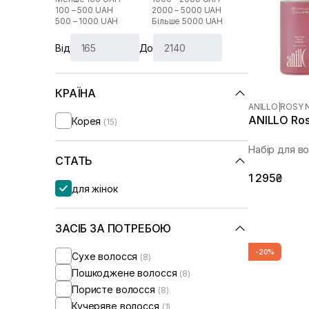
100 – 500 UAH
2000 – 5000 UAH
500 – 1000 UAH
Більше 5000 UAH
Від
До
КРАЇНА
ANILLO
|
ROSY 
ANILLO Rosy
Корея
(15)
Набір для в
СТАТЬ
1 295₴
для жінок
ЗАСІБ ЗА ПОТРЕБОЮ
-20%
Сухе волосся
(8)
Пошкоджене волосся
(8)
Пористе волосся
(8)
Кучеряве волосся
(1)