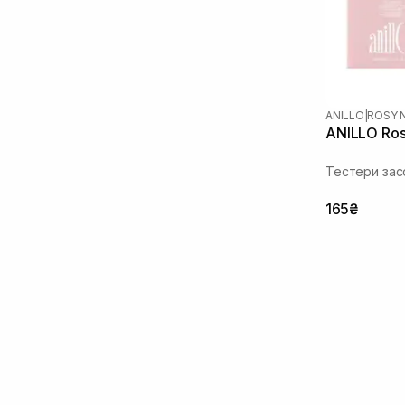
ANILLO
|
ROSY 
ANILLO Rosy
Тестери зас
165₴