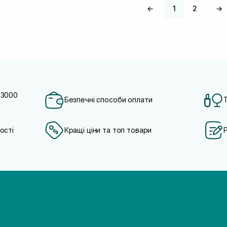
←
1
2
→
 3000
Безпечні способи оплати
ості
Кращі ціни та топ товари