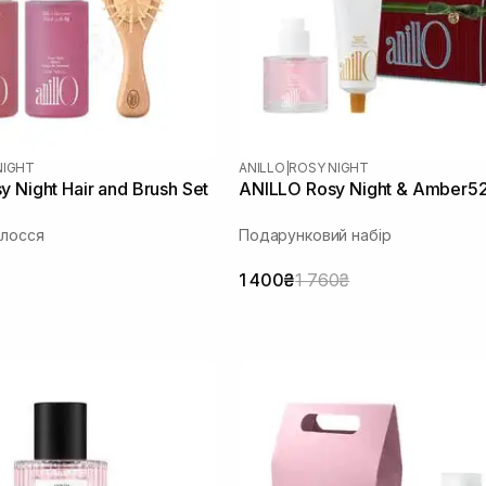
NIGHT
ANILLO
|
ROSY NIGHT
 Night Hair and Brush Set
ANILLO Rosy Night & Amber5
олосся
Подарунковий набір
1 400₴
1 760₴