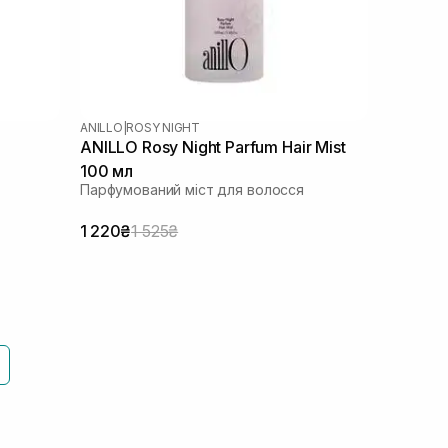
ANILLO
|
ROSY NIGHT
ANILLO Rosy Night Parfum Hair Mist
100 мл
Парфумований міст для волосся
1 220₴
1 525₴