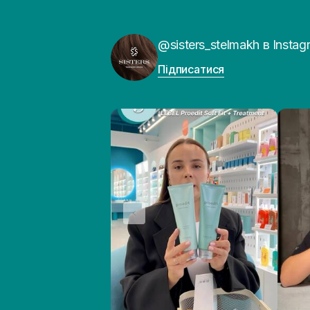
@sisters_stelmakh в Instag
Підписатися