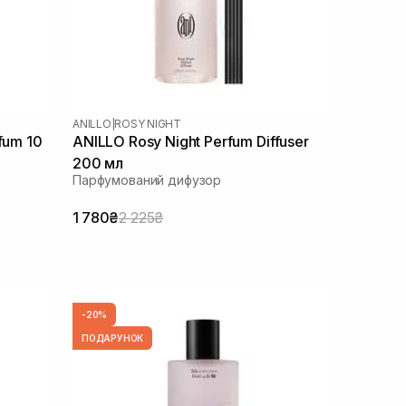
ANILLO
|
ROSY NIGHT
fum 10
ANILLO Rosy Night Perfum Diffuser
200 мл
Парфумований дифузор
1 780₴
2 225₴
-20%
ПОДАРУНОК