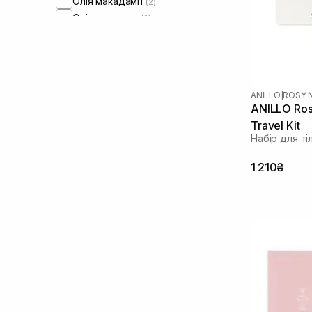
Олія макадамії
(2)
Олія мигдалю
(2)
Пантенол
(1)
Пептиди
(3)
Протеїни
(2)
Чайне дерево
(1)
ANILLO
|
ROSY 
ANILLO Ros
Travel Kit
Набір для ті
1 210₴