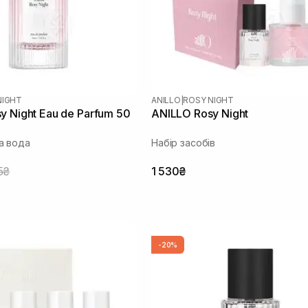
NIGHT
ANILLO
|
ROSY NIGHT
y Night Eau de Parfum 50
ANILLO Rosy Night
а вода
Набір засобів
5₴
1 530₴
-20%