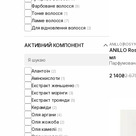
Фарбоване волосся
(8)
Тонке волосся
(1)
Ламке волосся
(7)
Для відновлення волосся
(2)
ANILLO
|
ROSY 
АКТИВНИЙ КОМПОНЕНТ
ANILLO Ros
мл
Парфумован
Алантоїн
(2)
2 140₴
2 67
Амінокислоти
(1)
Екстракт женьшеню
(1)
Екстракт морінги
(3)
Екстракт троянди
(5)
Кераміди
(2)
Олія аргани
(4)
Олія жожоба
(2)
Олія камелії
(5)