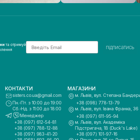
Email
ини
та отримуй
підписатись
влення
КОНТАКТИ
МАГАЗИНИ
sisters.co.ua@gmail.com
м. Львів, вул. Степана Бандер
Пн.-Пт. з 10:00 до 19:00
+38 (098) 778-13-79
Сб.-Нд. з 11:00 до 18:00
м. Львів, вул. Івана Франка, 36
Менеджер
+38 (097) 611-95-94
+38 (097) 612-54-81
м. Львів, вул. Академіка
+38 (097) 788-12-88
Підстригача, 1В (Duck's Lake)
+38 (097) 983-41-20
+38 (097) 101-97-16
+38 (068) 693-46-00
м. Рівне, вул. 16-го Липня, 15