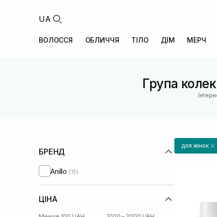
UA
ВОЛОССЯ
ОБЛИЧЧЯ
ТІЛО
ДІМ
МЕРЧ
Група колекц
Інтерн
для жінок
БРЕНД
Anillo
(15)
ЦІНА
Менше 100 UAH
1000 – 2000 UAH