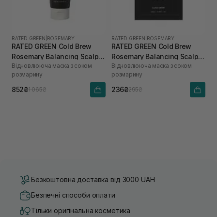
RATED GREEN
|
ROSEMARY
RATED GREEN
|
ROSEMARY
RATED GREEN Cold Brew
RATED GREEN Cold Brew
Rosemary Balancing Scalp
Rosemary Balancing Scalp
Відновлююча маска з соком
Відновлююча маска з соком
Pack 200 мл
Pack 50 мл
розмарину
розмарину
852₴
236₴
1 065₴
295₴
Безкоштовна доставка від 3000 UAH
Безпечні способи оплати
Тільки оригінальна косметика