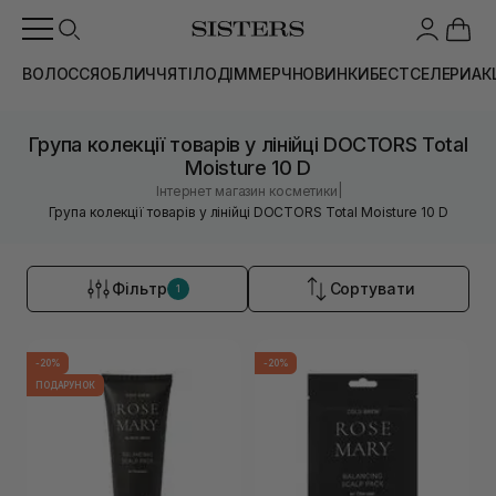
ВОЛОССЯ
ОБЛИЧЧЯ
ТІЛО
ДІМ
МЕРЧ
НОВИНКИ
БЕСТСЕЛЕРИ
АК
Група колекції товарів у лінійці DOCTORS Total
Moisture 10 D
|
Інтернет магазин косметики
Група колекції товарів у лінійці DOCTORS Total Moisture 10 D
Фільтр
Сортувати
1
-20%
-20%
ПОДАРУНОК