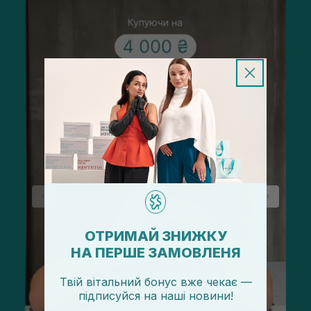
ОТРИМАЙ ЗНИЖКУ
НА ПЕРШЕ ЗАМОВЛЕНЯ
Твій вітальний бонус вже чекає —
підписуйся
на
наші новини!