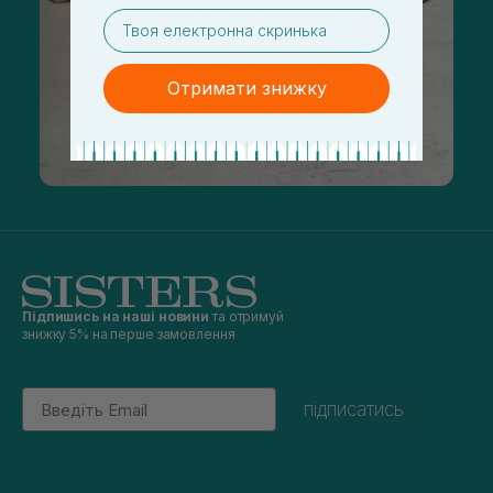
email
Отримати знижку
Підпишись на наші новини
та отримуй
знижку 5% на перше замовлення
Email
підписатись