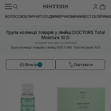
ВОЛОССЯ
ОБЛИЧЧЯ
ТІЛО
ДІМ
МЕРЧ
НОВИНКИ
БЕСТСЕЛЕРИ
АК
Група колекції товарів у лінійці DOCTORS Total
Moisture 10 D
|
Інтернет магазин косметики
Група колекції товарів у лінійці DOCTORS Total Moisture 10 D
Фільтр
Сортувати
1