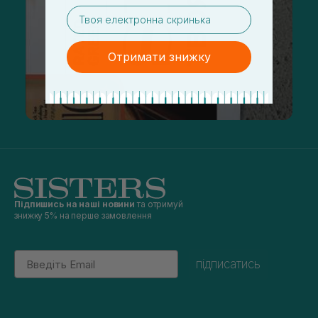
email
Отримати знижку
Підпишись на наші новини
та отримуй
знижку 5% на перше замовлення
Email
підписатись