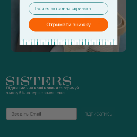
email
Отримати знижку
Підпишись на наші новини
та отримуй
знижку 5% на перше замовлення
Email
підписатись