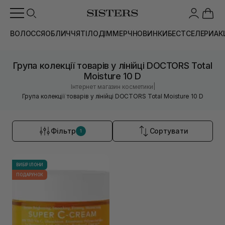
ВОЛОССЯ
ОБЛИЧЧЯ
ТІЛО
ДІМ
МЕРЧ
НОВИНКИ
БЕСТСЕЛЕРИ
АК
Група колекції товарів у лінійці DOCTORS Total
Moisture 10 D
|
Інтернет магазин косметики
Група колекції товарів у лінійці DOCTORS Total Moisture 10 D
Фільтр
Сортувати
1
ВИБІР ІЛОНИ
ПОДАРУНОК