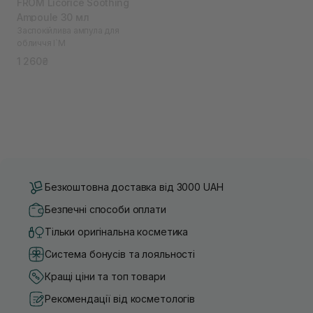
FROM Licorice Soothing
Ampoule 30 мл
Заспокійлива ампула для
обличчя I`M
1 260₴
Безкоштовна доставка від 3000 UAH
Безпечні способи оплати
Тільки оригінальна косметика
Система бонусів та лояльності
Кращі ціни та топ товари
Рекомендації від косметологів