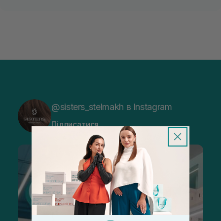
@sisters_stelmakh в Instagram
Підписатися