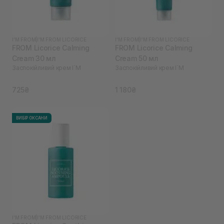
I'M FROM
|
I’M FROM LICORICE
I'M FROM
|
I’M FROM LICORICE
FROM Licorice Calming
FROM Licorice Calming
Cream 30 мл
Cream 50 мл
Заспокійливий крем I`M
Заспокійливий крем I`M
725₴
1 180₴
ВИБІР ОКСАНИ
I'M FROM
|
I’M FROM LICORICE