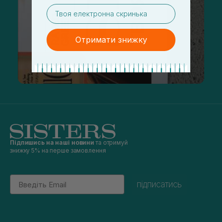
email
Отримати знижку
Підпишись на наші новини
та отримуй
знижку 5% на перше замовлення
Email
підписатись