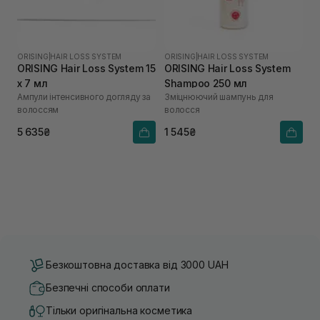
ORISING
|
HAIR LOSS SYSTEM
ORISING
|
HAIR LOSS SYSTEM
ORISING Hair Loss System 15
ORISING Hair Loss System
х 7 мл
Shampoo 250 мл
Ампули інтенсивного догляду за
Зміцнюючий шампунь для
волоссям
волосся
5 635₴
1 545₴
Безкоштовна доставка від 3000 UAH
Безпечні способи оплати
Тільки оригінальна косметика