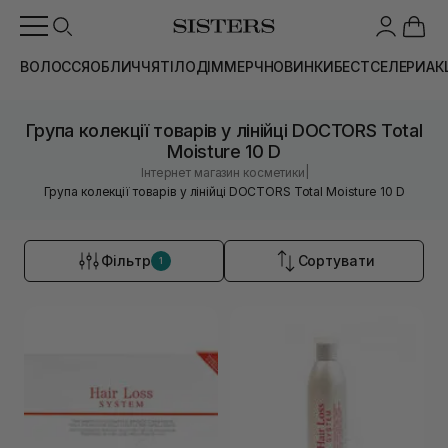
ВОЛОССЯ
ОБЛИЧЧЯ
ТІЛО
ДІМ
МЕРЧ
НОВИНКИ
БЕСТСЕЛЕРИ
АК
Група колекції товарів у лінійці DOCTORS Total
Moisture 10 D
|
Інтернет магазин косметики
Група колекції товарів у лінійці DOCTORS Total Moisture 10 D
Фільтр
Сортувати
1