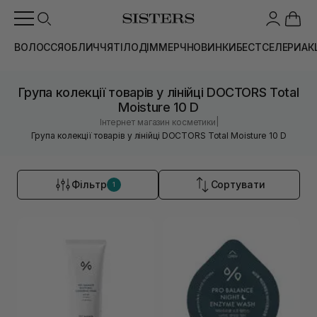
ВОЛОССЯ
ОБЛИЧЧЯ
ТІЛО
ДІМ
МЕРЧ
НОВИНКИ
БЕСТСЕЛЕРИ
АК
Група колекції товарів у лінійці DOCTORS Total
Moisture 10 D
|
Інтернет магазин косметики
Група колекції товарів у лінійці DOCTORS Total Moisture 10 D
Фільтр
Сортувати
1