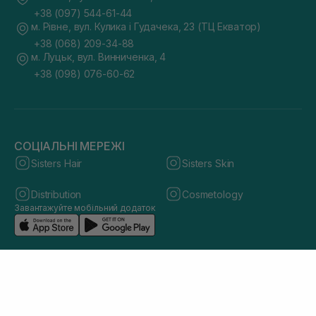
+38 (097) 544-61-44
м. Рівне, вул. Кулика і Гудачека, 23 (ТЦ Екватор)
+38 (068) 209-34-88
м. Луцьк, вул. Винниченка, 4
+38 (098) 076-60-62
СОЦІАЛЬНІ МЕРЕЖІ
Sisters Hair
Sisters Skin
Distribution
Cosmetology
Завантажуйте мобільний додаток
© 2026 sisters.co.ua. Всі права захищено