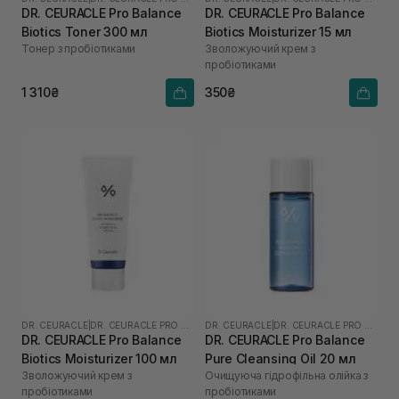
DR. CEURACLE Pro Balance
DR. CEURACLE Pro Balance
Biotics Toner 300 мл
Biotics Moisturizer 15 мл
Тонер з пробіотиками
Зволожуючий крем з
пробіотиками
1 310₴
350₴
DR. CEURACLE
|
DR. CEURACLE PRO BALANCE
DR. CEURACLE
|
DR. CEURACLE PRO BALANCE
DR. CEURACLE Pro Balance
DR. CEURACLE Pro Balance
Biotics Moisturizer 100 мл
Pure Cleansing Oil 20 мл
Зволожуючий крем з
Очищуюча гідрофільна олійка з
пробіотиками
пробіотиками