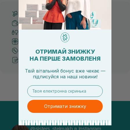
Безкоштовна доставка від 3000 UAH
Безпечні способи оплати
Тільки оригінальна косметика
Система бонусів та лояльності
ОТРИМАЙ ЗНИЖКУ
Кращі ціни та топ товари
НА ПЕРШЕ ЗАМОВЛЕНЯ
Рекомендації від косметологів
Твій вітальний бонус вже чекає —
підписуйся
на
наші новини!
email
Отримати знижку
@sisters_stelmakh в Instagram