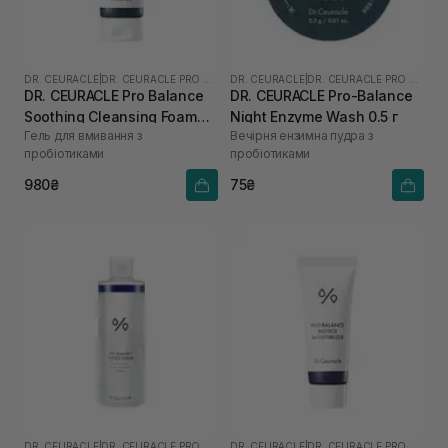
DR. CEURACLE
|
DR. CEURACLE PRO BALANCE
DR. CEURACLE
|
DR. CEURACLE PRO BALANCE
DR. CEURACLE Pro Balance
DR. CEURACLE Pro-Balance
Soothing Cleansing Foam
Night Enzyme Wash 0.5 г
Гель для вмивання з
Вечірня ензимна пудра з
150 мл
пробіотиками
пробіотиками
980₴
75₴
DR. CEURACLE
|
DR. CEURACLE PRO BALANCE
DR. CEURACLE
|
DR. CEURACLE PRO BALANCE