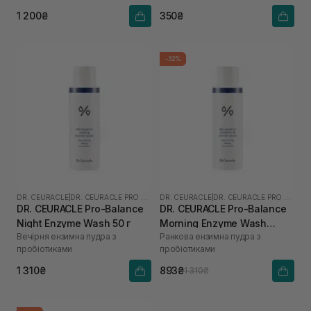
1 200₴
350₴
-32%
DR. CEURACLE
|
DR. CEURACLE PRO BALANCE
DR. CEURACLE
|
DR. CEURACLE PRO BALANCE
DR. CEURACLE Pro-Balance
DR. CEURACLE Pro-Balance
Night Enzyme Wash 50 г
Morning Enzyme Wash
Вечірня ензимна пудра з
Ранкова ензимна пудра з
(термін до 01.27р.) 50 г
пробіотиками
пробіотиками
1 310₴
893₴
1 310₴