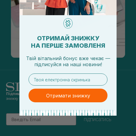
ОТРИМАЙ ЗНИЖКУ
НА ПЕРШЕ ЗАМОВЛЕНЯ
Твій вітальний бонус вже чекає —
підписуйся
на
наші новини!
email
Підпишись на наші новини
та отримуй
Отримати знижку
знижку 5% на перше замовлення
Email
підписатись