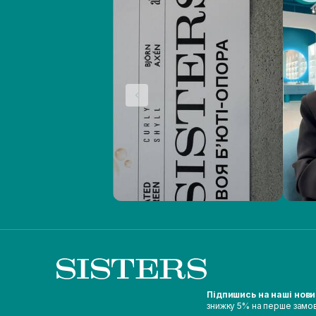
Підпишись на наші нов
знижку 5% на перше замо