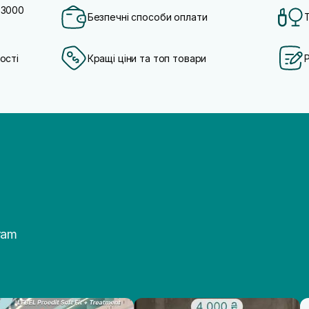
 3000
Безпечні способи оплати
ості
Кращі ціни та топ товари
ram