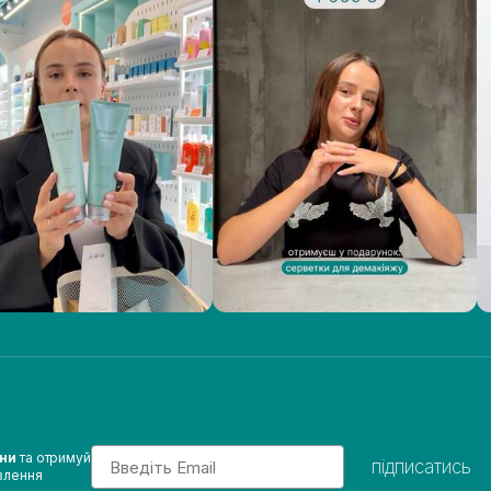
Email
ини
та отримуй
підписатись
влення