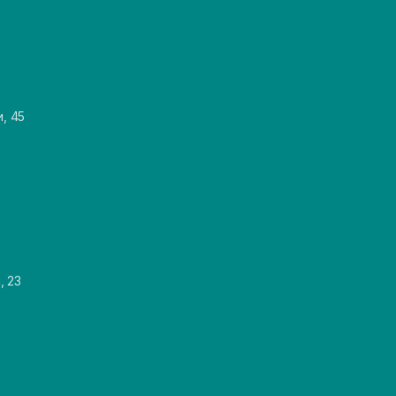
и, 45
, 23