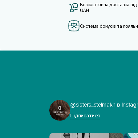
Безкоштовна доставка від
UAH
Система бонусів та лояльн
@sisters_stelmakh в Instag
Підписатися