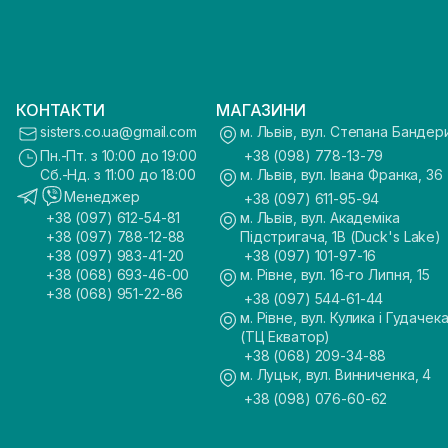
КОНТАКТИ
МАГАЗИНИ
sisters.co.ua@gmail.com
м. Львів, вул. Степана Бандер
Пн.-Пт. з 10:00 до 19:00
+38 (098) 778-13-79
Сб.-Нд. з 11:00 до 18:00
м. Львів, вул. Івана Франка, 36
Менеджер
+38 (097) 611-95-94
+38 (097) 612-54-81
м. Львів, вул. Академіка
+38 (097) 788-12-88
Підстригача, 1В (Duck's Lake)
+38 (097) 983-41-20
+38 (097) 101-97-16
+38 (068) 693-46-00
м. Рівне, вул. 16-го Липня, 15
+38 (068) 951-22-86
+38 (097) 544-61-44
м. Рівне, вул. Кулика і Гудачека
(ТЦ Екватор)
+38 (068) 209-34-88
м. Луцьк, вул. Винниченка, 4
+38 (098) 076-60-62