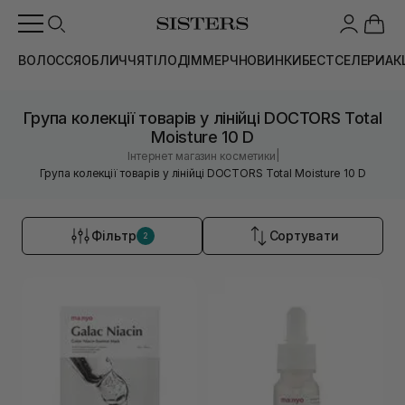
ВОЛОССЯ
ОБЛИЧЧЯ
ТІЛО
ДІМ
МЕРЧ
НОВИНКИ
БЕСТСЕЛЕРИ
АК
Група колекції товарів у лінійці DOCTORS Total
Moisture 10 D
|
Інтернет магазин косметики
Група колекції товарів у лінійці DOCTORS Total Moisture 10 D
Фільтр
Сортувати
2