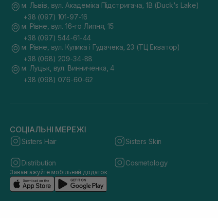
м. Львів, вул. Академіка Підстригача, 1В (Duck's Lake)
+38 (097) 101-97-16
м. Рівне, вул. 16-го Липня, 15
+38 (097) 544-61-44
м. Рівне, вул. Кулика і Гудачека, 23 (ТЦ Екватор)
+38 (068) 209-34-88
м. Луцьк, вул. Винниченка, 4
+38 (098) 076-60-62
СОЦІАЛЬНІ МЕРЕЖІ
Sisters Hair
Sisters Skin
Distribution
Cosmetology
Завантажуйте мобільний додаток