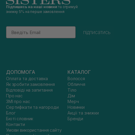
Підпишись на наші новини
та отримуй
знижку 5% на перше замовлення
Email
підписатись
ДОПОМОГА
КАТАЛОГ
Оплата та доставка
Волосся
Як зробити замовлення
Обличчя
Відповіді на запитання
Тіло
Про нас
Дім
ЗМІ про нас
Мерч
Сертифікати та нагороди
Новинки
Блог
Акції та знижки
Бюті словник
Бренди
Контакти
Умови використання сайту