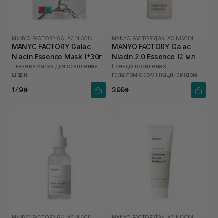
MANYO FACTORY
|
GALAC NIACIN
MANYO FACTORY
|
GALAC NIACIN
MANYO FACTORY Galac
MANYO FACTORY Galac
Niacin Essence Mask 1*30г
Niacin 2.0 Essence 12 мл
Тканева маска для освітлення
Есенція посилена з
шкіри
галактомісісом і ніацинамідом
149₴
399₴
MANYO FACTORY
|
GALAC NIACIN
MANYO FACTORY
|
GALAC NIACIN