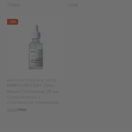
комплексом
комплексом
1 199₴
799₴
-20%
MANYO FACTORY
|
GALAC NIACIN
MANYO FACTORY Galac
Niacin 2.0 Essence 30 мл
Есенція посилена з
галактомісісом і ніацинамідом
639₴
799₴