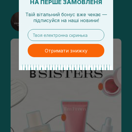
НА ПЕРШЕ ЗАМОВЛЕНЯ
Твій вітальний бонус вже чекає —
@sisters_stelmakh в Instagram
підписуйся
на
наші новини!
Підписатися
email
Отримати знижку