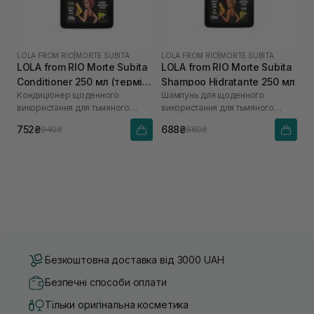
LOLA FROM RIO
|
MORTE SUBITA
LOLA FROM RIO
|
MORTE SUBITA
LOLA from RIO Morte Subita
LOLA from RIO Morte Subita
Conditioner 250 мл (термін
Shampoo Hidratante 250 мл
Кондиціонер щоденного
Шампунь для щоденного
до 12.26р)
використання для тьмяного
використання для тьмяного
волосся
волосся
752₴
688₴
940₴
860₴
Безкоштовна доставка від 3000 UAH
Безпечні способи оплати
Тільки оригінальна косметика