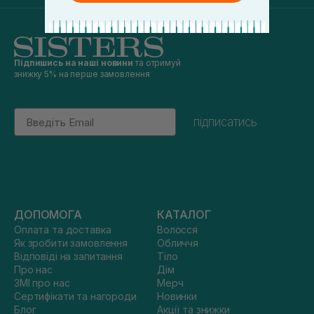
Підпишись на наші новини
та отримуй
знижку 5% на перше замовлення
Email
підписатись
ДОПОМОГА
КАТАЛОГ
Оплата та доставка
Волосся
Як зробити замовлення
Обличчя
Відповіді на запитання
Тіло
Про нас
Дім
ЗМІ про нас
Мерч
Сертифікати та нагороди
Новинки
Блог
Акції та знижки