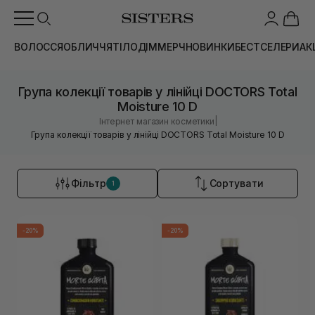
ВОЛОССЯ
ОБЛИЧЧЯ
ТІЛО
ДІМ
МЕРЧ
НОВИНКИ
БЕСТСЕЛЕРИ
АК
Група колекції товарів у лінійці DOCTORS Total
Moisture 10 D
|
Інтернет магазин косметики
Група колекції товарів у лінійці DOCTORS Total Moisture 10 D
Фільтр
Сортувати
1
-20%
-20%