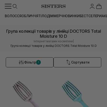
ВОЛОССЯ
ОБЛИЧЧЯ
ТІЛО
ДІМ
МЕРЧ
НОВИНКИ
БЕСТСЕЛЕРИ
АК
Група колекції товарів у лінійці DOCTORS Total
Moisture 10 D
|
Інтернет магазин косметики
Група колекції товарів у лінійці DOCTORS Total Moisture 10 D
Фільтр
Сортувати
1