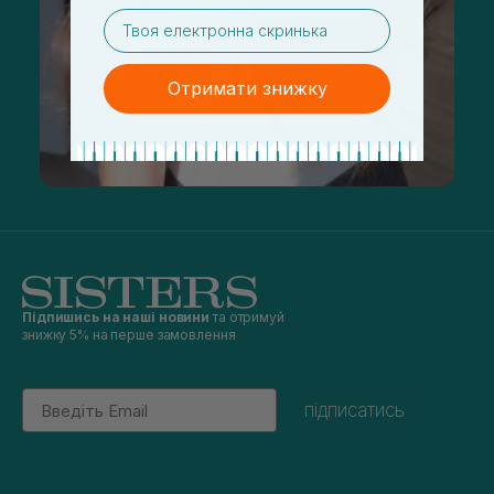
email
Отримати знижку
Підпишись на наші новини
та отримуй
знижку 5% на перше замовлення
Email
підписатись