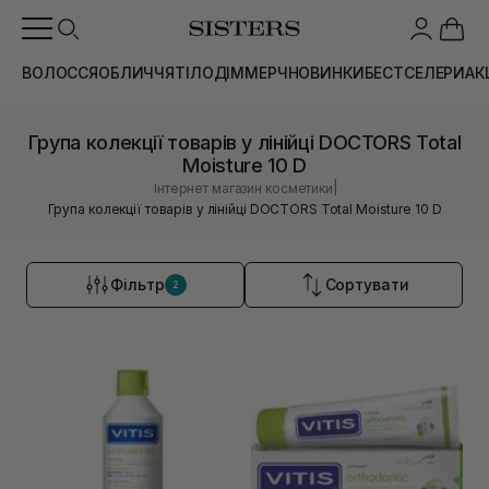
ВОЛОССЯ
ОБЛИЧЧЯ
ТІЛО
ДІМ
МЕРЧ
НОВИНКИ
БЕСТСЕЛЕРИ
АК
Група колекції товарів у лінійці DOCTORS Total
Moisture 10 D
|
Інтернет магазин косметики
Група колекції товарів у лінійці DOCTORS Total Moisture 10 D
Фільтр
Сортувати
2