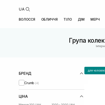
UA
ВОЛОССЯ
ОБЛИЧЧЯ
ТІЛО
ДІМ
МЕРЧ
Група колекц
Інтерн
для чоловікі
БРЕНД
Crumb
(4)
ЦІНА
Менше 100 UAH
1000 – 2000 UAH