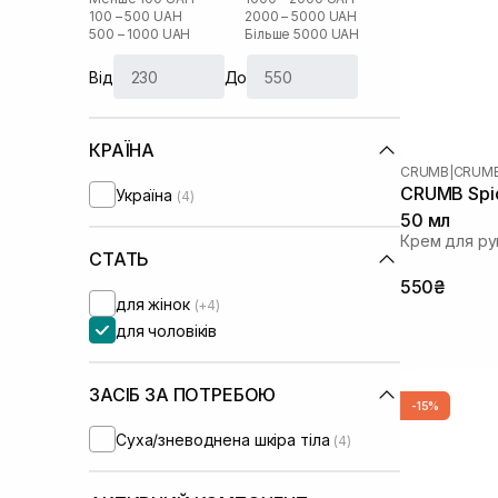
100 – 500 UAH
2000 – 5000 UAH
500 – 1000 UAH
Більше 5000 UAH
Від
До
КРАЇНА
CRUMB
|
CRUMB
CRUMB Spic
Україна
(4)
50 мл
Крем для ру
СТАТЬ
550₴
для жінок
(+4)
для чоловіків
ЗАСІБ ЗА ПОТРЕБОЮ
-15%
Суха/зневоднена шкіра тіла
(4)