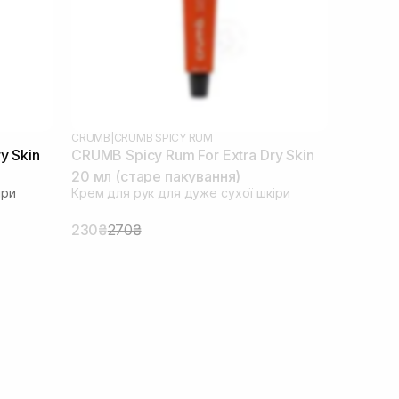
CRUMB
|
CRUMB SPICY RUM
y Skin
CRUMB Spicy Rum For Extra Dry Skin
20 мл (старе пакування)
іри
Крем для рук для дуже сухої шкіри
230₴
270₴