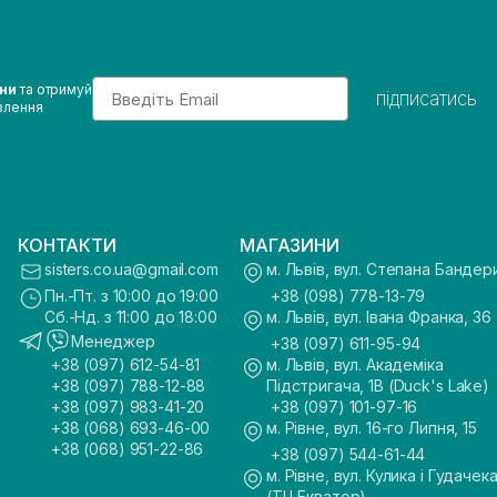
Email
ини
та отримуй
підписатись
влення
КОНТАКТИ
МАГАЗИНИ
sisters.co.ua@gmail.com
м. Львів, вул. Степана Бандер
Пн.-Пт. з 10:00 до 19:00
+38 (098) 778-13-79
Сб.-Нд. з 11:00 до 18:00
м. Львів, вул. Івана Франка, 36
Менеджер
+38 (097) 611-95-94
+38 (097) 612-54-81
м. Львів, вул. Академіка
+38 (097) 788-12-88
Підстригача, 1В (Duck's Lake)
+38 (097) 983-41-20
+38 (097) 101-97-16
+38 (068) 693-46-00
м. Рівне, вул. 16-го Липня, 15
+38 (068) 951-22-86
+38 (097) 544-61-44
м. Рівне, вул. Кулика і Гудачека
(ТЦ Екватор)