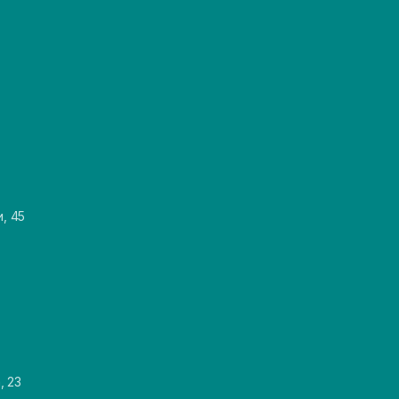
и, 45
, 23