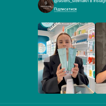
@sisters_stelmakh в Instag
Підписатися