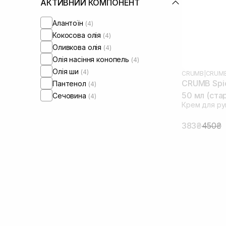
АКТИВНИЙ КОМПОНЕНТ
Алантоїн
(4)
Кокосова олія
(4)
Оливкова олія
(4)
Олія насіння конопель
(4)
Олія ши
(4)
CRUMB
|
CRUMB
CRUMB Spic
Пантенол
(4)
50 мл (ста
Сечовина
(4)
Крем для ру
383₴
450₴