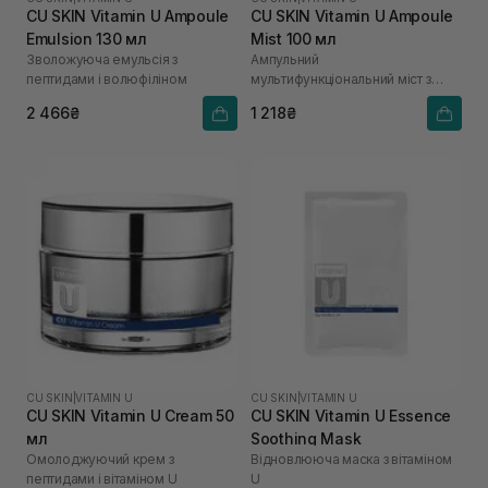
CU SKIN Vitamin U Ampoule
CU SKIN Vitamin U Ampoule
Emulsion 130 мл
Mist 100 мл
Зволожуюча емульсія з
Ампульний
пептидами і волюфіліном
мультифункціональний міст з
вітаміном U
2 466₴
1 218₴
CU SKIN
|
VITAMIN U
CU SKIN
|
VITAMIN U
CU SKIN Vitamin U Cream 50
CU SKIN Vitamin U Essence
мл
Soothing Mask
Омолоджуючий крем з
Відновлююча маска з вітаміном
пептидами і вітаміном U
U