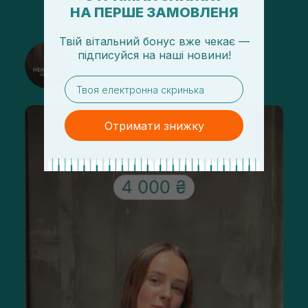
НА ПЕРШЕ ЗАМОВЛЕНЯ
Твій вітальний бонус вже чекає —
@sisters_stelmakh в Instagram
підписуйся
на
наші новини!
Підписатися
email
Отримати знижку