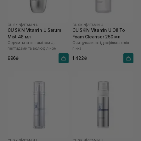
CU SKIN
|
VITAMIN U
CU SKIN
|
VITAMIN U
CU SKIN Vitamin U Serum
CU SKIN Vitamin U Oil To
Mist 48 мл
Foam Cleanser 250 мл
Серум-міст з вітаміном U,
Очищувальна гідрофільна олія-
пептидами та волюфіліном
пінка
996₴
1 422₴
CU SKIN
|
VITAMIN U
CU SKIN
|
VITAMIN U