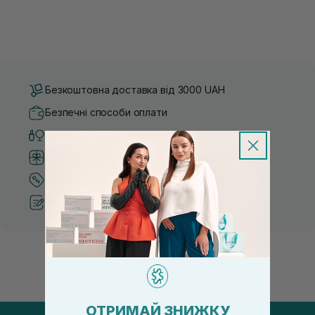
Безкоштовна доставка від 3000 UAH
Безпечні способи оплати
Тільки оригінальна косметика
Система бонусів та лояльності
Кращі ціни та топ товари
Рекомендації від косметологів
ОТРИМАЙ ЗНИЖКУ