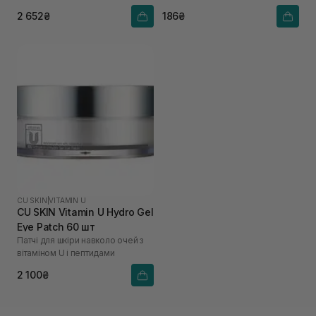
2 652₴
186₴
CU SKIN
|
VITAMIN U
CU SKIN Vitamin U Hydro Gel
Eye Patch 60 шт
Патчі для шкіри навколо очей з
вітаміном U і пептидами
2 100₴