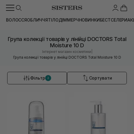
ВОЛОССЯ
ОБЛИЧЧЯ
ТІЛО
ДІМ
МЕРЧ
НОВИНКИ
БЕСТСЕЛЕРИ
АК
Група колекції товарів у лінійці DOCTORS Total
Moisture 10 D
|
Інтернет магазин косметики
Група колекції товарів у лінійці DOCTORS Total Moisture 10 D
Фільтр
Сортувати
2