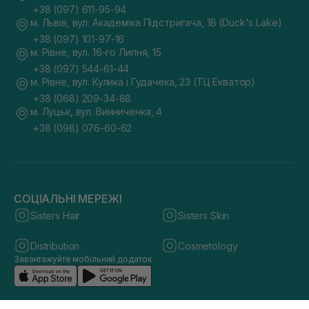
+38 (097) 611-95-94
м. Львів, вул. Академіка Підстригача, 1В (Duck's Lake)
+38 (097) 101-97-16
м. Рівне, вул. 16-го Липня, 15
+38 (097) 544-61-44
м. Рівне, вул. Кулика і Гудачека, 23 (ТЦ Екватор)
+38 (068) 209-34-88
м. Луцьк, вул. Винниченка, 4
+38 (098) 076-60-62
СОЦІАЛЬНІ МЕРЕЖІ
Sisters Hair
Sisters Skin
Distribution
Cosmetology
Завантажуйте мобільний додаток