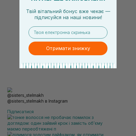
Твій вітальний бонус вже чекає —
підписуйся
на
наші новини!
email
Отримати знижку
@sisters_stelmakh в Instagram
Підписатися