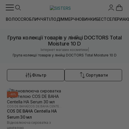
ВОЛОССЯ
ОБЛИЧЧЯ
ТІЛО
ДІМ
МЕРЧ
НОВИНКИ
БЕСТСЕЛЕРИ
АК
Група колекції товарів у лінійці DOCTORS Total
Moisture 10 D
|
Інтернет магазин косметики
Група колекції товарів у лінійці DOCTORS Total Moisture 10 D
Фільтр
Сортувати
-40%
COS DE BAHA
|
COS DE BAHA CENTELLA
COS DE BAHA Centella HA
Serum 30 мл
Відновлююча сироватка з
центелою