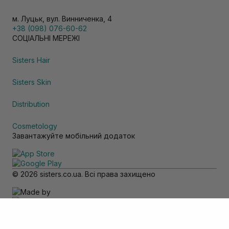
м. Луцьк, вул. Винниченка, 4
+38 (098) 076-60-62
СОЦІАЛЬНІ МЕРЕЖІ
Sisters Hair
Sisters Skin
Distribution
Cosmetology
Завантажуйте мобільний додаток
© 2026 sisters.co.ua. Всі права захищено