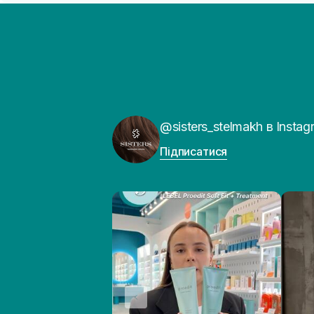
@sisters_stelmakh в Instag
Підписатися