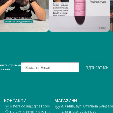
Email
ини
та отримуй
підписатись
влення
КОНТАКТИ
МАГАЗИНИ
sisters.co.ua@gmail.com
м. Львів, вул. Степана Бандер
Пн.-Пт. з 10:00 до 19:00
+38 (098) 778-13-79