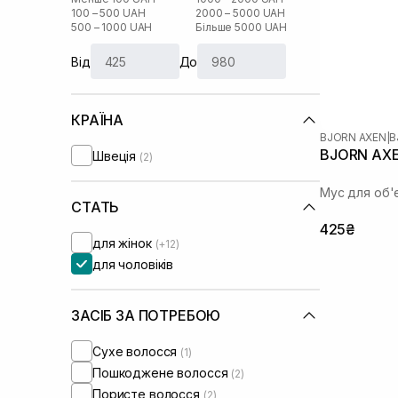
100 – 500 UAH
2000 – 5000 UAH
500 – 1000 UAH
Більше 5000 UAH
Від
До
КРАЇНА
BJORN AXEN
|
B
BJORN AXE
Швеція
(2)
Мус для об'
СТАТЬ
425₴
для жінок
(+12)
для чоловіків
ЗАСІБ ЗА ПОТРЕБОЮ
Сухе волосся
(1)
Пошкоджене волосся
(2)
Пористе волосся
(2)