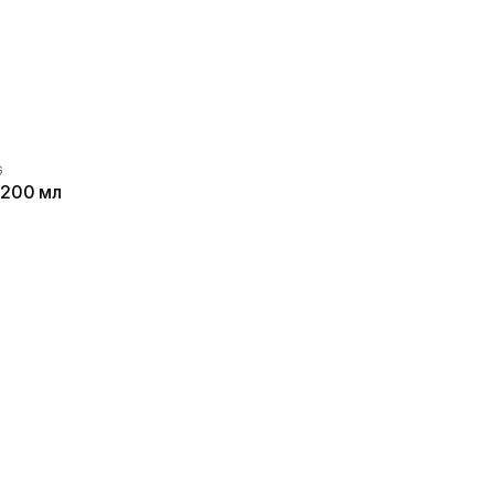
G
 200 мл