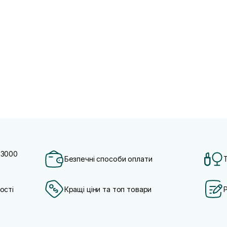
 3000
Безпечні способи оплати
ості
Кращі ціни та топ товари