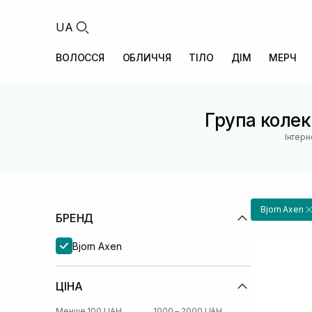
UA
ВОЛОССЯ
ОБЛИЧЧЯ
ТІЛО
ДІМ
МЕРЧ
Група колекц
Інтерн
Bjorn Axen
БРЕНД
Bjorn Axen
ЦІНА
Менше 100 UAH
1000 – 2000 UAH