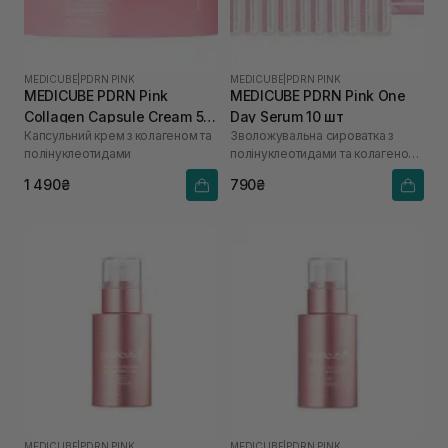
MEDICUBE
|
PDRN PINK
MEDICUBE
|
PDRN PINK
MEDICUBE PDRN Pink
MEDICUBE PDRN Pink One
Collagen Capsule Cream 55
Day Serum 10 шт
Капсульний крем з колагеном та
Зволожувальна сироватка з
г
полінуклеотидами
полінуклеотидами та колагеном
для сяйва шкіри
1 490₴
790₴
MEDICUBE
|
PDRN PINK
MEDICUBE
|
PDRN PINK