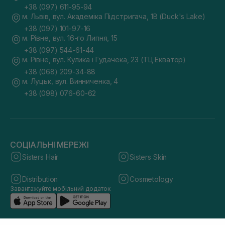
+38 (097) 611-95-94
м. Львів, вул. Академіка Підстригача, 1В (Duck's Lake)
+38 (097) 101-97-16
м. Рівне, вул. 16-го Липня, 15
+38 (097) 544-61-44
м. Рівне, вул. Кулика і Гудачека, 23 (ТЦ Екватор)
+38 (068) 209-34-88
м. Луцьк, вул. Винниченка, 4
+38 (098) 076-60-62
СОЦІАЛЬНІ МЕРЕЖІ
Sisters Hair
Sisters Skin
Distribution
Cosmetology
Завантажуйте мобільний додаток