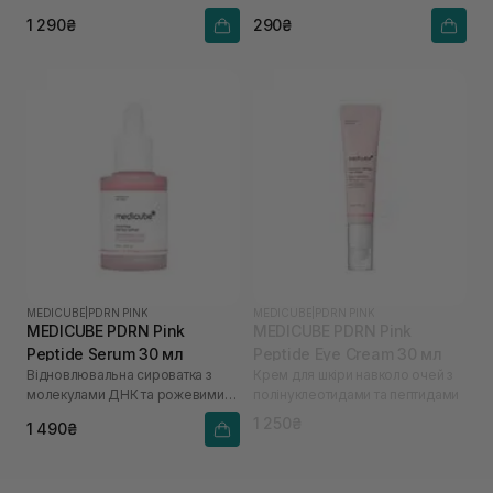
гіалуроновою кислотою
1 290₴
290₴
MEDICUBE
|
PDRN PINK
MEDICUBE
|
PDRN PINK
MEDICUBE PDRN Pink
MEDICUBE PDRN Pink
Peptide Serum 30 мл
Peptide Eye Cream 30 мл
Відновлювальна сироватка з
Крем для шкіри навколо очей з
молекулами ДНК та рожевими
полінуклеотидами та пептидами
пептидами
1 250₴
1 490₴