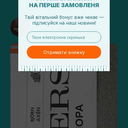
НА ПЕРШЕ ЗАМОВЛЕНЯ
Твій вітальний бонус вже чекає —
@sisters_stelmakh в Instagram
підписуйся
на
наші новини!
Підписатися
email
Отримати знижку