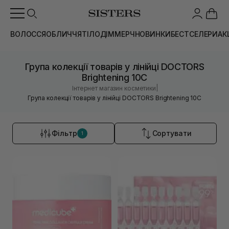
ВОЛОССЯ
ОБЛИЧЧЯ
ТІЛО
ДІМ
МЕРЧ
НОВИНКИ
БЕСТСЕЛЕРИ
АК
Група колекції товарів у лінійці DOCTORS
Brightening 10C
|
Інтернет магазин косметики
Група колекції товарів у лінійці DOCTORS Brightening 10C
Фільтр
Сортувати
1