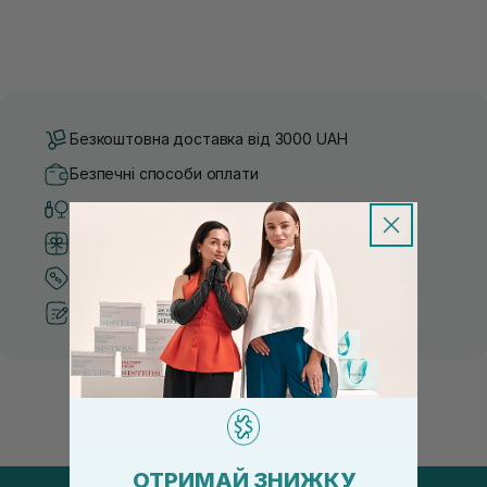
Безкоштовна доставка від 3000 UAH
Безпечні способи оплати
Тільки оригінальна косметика
Система бонусів та лояльності
Кращі ціни та топ товари
Рекомендації від косметологів
ОТРИМАЙ ЗНИЖКУ