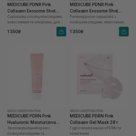
MEDICUBE PDNR Pink
MEDICUBE PDNR Pink
Collagen Exosome Shot
Collagen Exosome Shot
Сироватка з полінуклеотидами,
Регенеруюча сироватка з
2000 30 мл
7500 30 мл
екзосомами та спікулами, для
полінуклеотидами, екзосомами
щоденного використання
та спікулами
1 350₴
1 350₴
MEDICUBE
|
PDRN PINK
MEDICUBE
|
PDRN PINK
MEDICUBE PDRN Pink
MEDICUBE PDRN Pink
Hyaluronic Moisturizing
Collagen Gel Mask 28 г
Зволожувальний крем з
Гідрогелева маска з PDRN та
Cream 50 мл
полінуклеотидами та
колагеном